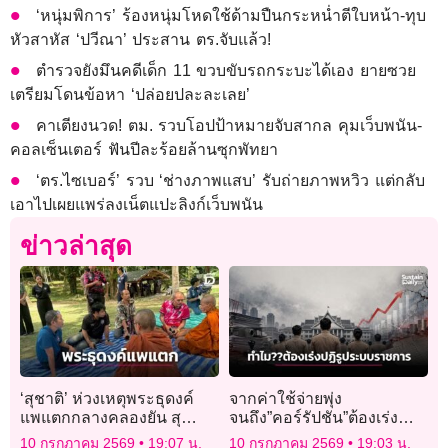
‘หนุ่มพิการ’ ร้องหนุ่มโหดใช้ด้ามปืนกระหน่ำตีใบหน้า-ทุบ
หัวสาหัส ‘ปวีณา’ ประสาน ตร.จับแล้ว!
ตำรวจยังมึนคดีเด็ก 11 ขวบขับรถกระบะได้เอง ยายซวย
เตรียมโดนข้อหา ‘ปล่อยปละละเลย’
คาเตียงนวด! ตม. รวบโอปป้าหมายจับสากล คุมเว็บพนัน-
คอลเซ็นเตอร์ ฟันปีละร้อยล้านซุกพัทยา
‘ตร.ไซเบอร์’ รวบ ‘ช่างภาพแสบ’ รับถ่ายภาพหวิว แต่กลับ
เอาไปเผยแพร่ลงเน็ตแปะลิงก์เว็บพนัน
ข่าวล่าสุด
‘สุชาติ’ ห่วงเหตุพระธุดงค์
จากค่าใช้จ่ายพุ่ง
แพแตกกลางคลองยัน สุ
จนถึง”คอร์รัปชัน”ต้องเร่ง
ราษฎร์ฯช่วยได้แล้ว 11 รูป
ปฏิรูประบบราชการ
10 กรกฎาคม 2569
19:07 น.
10 กรกฎาคม 2569
19:03 น.