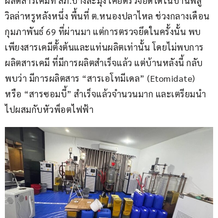
ผลิตสารเคมีที่ สภ.บางละมุง เคยตรวจยึดได้ในบ้านพลู
วิลล่าหรูหลังหนึ่ง พื้นที่ ต.หนองปลาไหล ช่วงกลางเดือน
กุมภาพันธ์ 69 ที่ผ่านมา แต่การตรวจยึดในครั้งนั้น พบ
เพียงสารเคมีตั้งต้นและแท่นผลิตเท่านั้น โดยไม่พบการ
ผลิตสารเคมี ที่มีการผลิตสำเร็จแล้ว แต่บ้านหลังนี้ กลับ
พบว่า มีการผลิตสาร “สารเอโทมีเดล” (Etomidate) 
หรือ “สารซอมบี้” สำเร็จแล้วจำนวนมาก และเตรียมนำ
ไปผสมกับหัวพ็อตไฟฟ้า