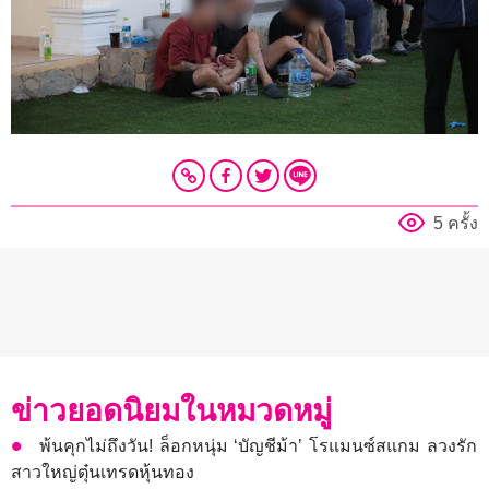
5 ครั้ง
ข่าวยอดนิยมในหมวดหมู่
พ้นคุกไม่ถึงวัน! ล็อกหนุ่ม ‘บัญชีม้า’ โรแมนซ์สแกม ลวงรัก
สาวใหญ่ตุ๋นเทรดหุ้นทอง