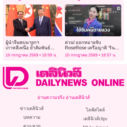
ยังสูญหาย 1 รูป
ผู้นำจีนพบนายกฯ
ด่วน! ออกหมายจับ
เกาหลีเหนือ ย้ำสัมพันธ์
RoseRose เครือญาติ ‘ริน
แน่นแฟ้นครบรอบ 65 ปีสนธิ
ริน’ หัวหมอใช้ซิมคนตายลวง
10 กรกฎาคม 2569
18:59 น.
10 กรกฎาคม 2569
18:57 น.
สัญญา
‘แอร์มีนา’ หิ้วของ
อ่านความจริง อ่านเดลินิวส์
ข่าวเดลินิวส์
ไลฟ์สไตล์
บทความ
เดลินิวส์clips
ดวง-หวย