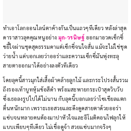
ทำเอาโลกออนไลน์ตาค้างกันเป็นแถวๆทีเดียว หลังล่าสุด
ดาราสาวลุคคุณหนูอย่าง 
มุก-วรนิษฐ์
ออกมาอวดเซ็กซี่
ขยี้ใจผ่านชุดสุดธรรมดาแต่เซ็กซี่จนใจสั่น แม้จะไม่ใช่ชุด
ว่ายน้ำ แต่บอกเลยว่าออร่าและความเซ็กซี่มันพุ่งทะลุ
สายตาออกมาได้อย่างลงตัวทีเดียว 
โดยลุคนี้สาวมุกใส่เสื้อผ้าคล้ายลูกไม้ และกระโปรงสั้นรวม
ถึงรองเท้าบูทหุ้มข้อสีดำ พร้อมสะพายกระเป๋าสุดวิบวับ 
ซึ่งเธอลงรูปไปได้ไม่นาน กับลุคนี้บอกเลยว่าโซเชียลแตก
ตื่นหนักมาก เพราะเธอสวยและดึงดูดสายตาด้วยออร่า
แซ่บจนหลายคนต้องมาปาหัวใจและอีโมติคอนไฟลุกให้
แบบเพียบๆทีเดียว ไม่เชื่อดูจ้า สวยแซ่บมากจริงๆ 