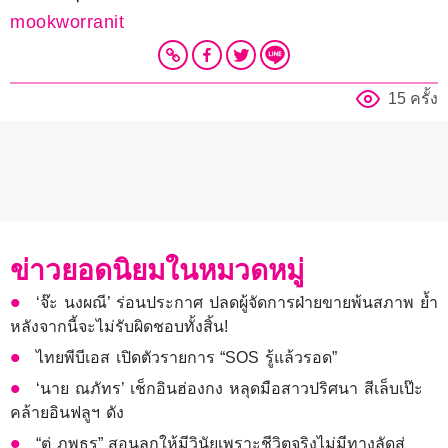
mookworranit
15 ครั้ง
ข่าวยอดนิยมในหมวดหมู่
‘จ๊ะ นงผณี’ ร่อนประกาศ ปลดผู้จัดการฝ่ายขายพ้นสภาพ ย้ำ
หลังจากนี้จะไม่รับผิดชอบทั้งสิ้น!
ไทยพีบีเอส เปิดตัวรายการ “SOS รู้แล้วรอด”
‘นาย ณภัทร’ เช็กอินฮ่องกง หลุดมือสาวปริศนา สีเล็บเป๊ะ
คล้ายอินฟลูฯ ดัง
“ตู่ ภพธร” สอนลูกให้มีวินัยเพราะชีวิตจริงไม่มีทางลัดสู่