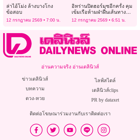
ล่าไอ้โม่ง ล้างบางโกง
อิหร่านปิดฮอร์มุซอีกครั้ง คุม
ข้อสอบ
เข้มเรือห้ามฝ่าฝืนเส้นทาง
พร้อมขู่โจมตีฐานศัตรู
12 กรกฎาคม 2569
7:00 น.
12 กรกฎาคม 2569
6:51 น.
อ่านความจริง อ่านเดลินิวส์
ข่าวเดลินิวส์
ไลฟ์สไตล์
บทความ
เดลินิวส์clips
ดวง-หวย
PR by dataxet
ติดต่อโฆษณา
ร่วมงานกับเรา
ติดต่อเรา