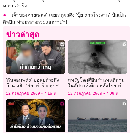
ความสำเร็จ!
‘เจ้าของค่ายเพลง’ เผยเหตุผลดึง ‘ปุ้ย สาวโรงงาน’ ปั้นเป็น
ศิลปิน ท่ามกลางกระแสดราม่า!
ข่าวล่าสุด
‘กันจอมพลัง’ ขอคุยด้วยถึง
สหรัฐโจมตีอิหร่านหนที่สาม
บ้าน หลัง ‘พ่อ’ ทำร้ายลูกชาย
ในสัปดาห์เดียว หลังไออาร์จี
วัย 7 ขวบ จนเด็กร้องขอชีวิต
ซีโจมตีเรือสินค้าไซปรัส
12 กรกฎาคม 2569
7:15 น.
12 กรกฎาคม 2569
7:08 น.
แต่ยังไม่หยุด