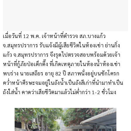
เมื่อวันที่ 12 พ.ค. เจ้าหน้าที่ตำรวจ สภ.บางแก้ว 
จ.สมุทรปราการ รับแจ้งมีผู้เสียชีวิตในห้องเช่า ย่านกิ่ง
แก้ว จ.สมุทรปราการ จึงรุดไปตรวจสอบพร้อมด้วยเจ้า
หน้าที่กู้ภัยป่อเต็กตึ๊ง ที่เกิดเหตุภายในห้องน้ำห้องเช่า 
พบร่าง นายเสถียร อายุ 82 ปี สภาพนั่งอยู่บนชักโครก 
คว่ำหน้าศีรษะจมอยู่ในถังน้ำเป็นถังสีเก่าที่นำมาทำเป็น
ถังใส่น้ำ คาดว่าเสียชีวิตมาแล้วไม่ต่ำกว่า 1-2 ชั่วโมง