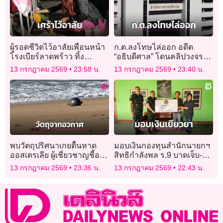
ผู้รอดชีวิตไว้อาลัยเพื่อนหน้า
ก.ต.ลงโทษไล่ออก อดีต
โรงเบียร์ลาดพร้าว ทิ้ง
“อธิบดีศาล” โดนคลิปวงจรปิด
รองเท้าไว้ดูต่างหน้า ยอดดับ
เข้าออกบ้านคู่ความตระกูล
13 กรกฎาคม 2569
23:58 น.
13 กรกฎาคม 2569
23:40 น.
28 ราย!
ดัง
พบวัตถุปริศนาเกยตื้นหาด
มอบเงินกองทุนสำนักนายกฯ
ออสเตรเลีย ผู้เชี่ยวชาญชี้อาจ
สิทธิกำลังพล ร.9 บาดเจ็บ-
เป็นขยะอวกาศ
เสียชีวิต เหตุซุ่มยิงชายแดน
13 กรกฎาคม 2569
23:36 น.
13 กรกฎาคม 2569
22:43 น.
ไทย-กัมพูชา