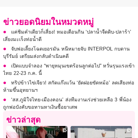
ข่าวยอดนิยมในหมวดหมู่
แค่ชิมคำเดียวก็เสี่ยง! หมอเตือนกิน ‘ปลาน้ำจืดดิบ-ปลาร้า’
เสี่ยงมะเร็งท่อน้ำดี
จับพ่อเลี้ยงโฉดเยอรมัน หนีหมายจับ INTERPOL กบดาน
บุรีรัมย์ เตรียมส่งกลับดำเนินคดี
เปิดแบบจำลอง “พายุหมุนเขตร้อนลูกต่อไป” หวั่นรุนแรงเข้า
ไทย 22-23 ก.ค. นี้
ทริปข้าวไข่เจียว! สกัดแก๊งแว้น ‘ยัดฝอยขัดหม้อ’ ลดเสียงท่อ
ห้ามขึ้นอุทยานฯ
‘สส.ภูมิใจไทย-เมืองคอน’ ส่งทีมงานเร่งช่วยเหลือ 3 พี่น้อง
ถูกพ่อบังคับขอทานหาเงินซื้อยาเสพ
ข่าวล่าสุด