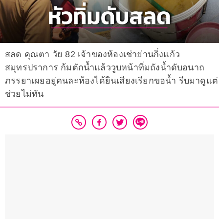
สลด คุณตา วัย 82 เจ้าของห้องเช่าย่านกิ่งแก้ว
สมุทรปราการ ก้มตักน้ำแล้ววูบหน้าทิ่มถังน้ำดับอนาถ
ภรรยาเผยอยู่คนละห้องได้ยินเสียงเรียกขอน้ำ รีบมาดูแต่
ช่วยไม่ทัน