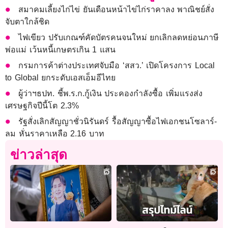
สมาคมเลี้ยงไก่ไข่ ยันเดือนหน้าไข่ไก่ราคาลง พาณิชย์สั่ง
จับตาใกล้ชิด
ไฟเขียว ปรับเกณฑ์คัดบัตรคนจนใหม่ ยกเลิกลดหย่อนภาษี
พ่อแม่ เว้นหนี้เกษตรเกิน 1 แสน
กรมการค้าต่างประเทศจับมือ ‘สสว.’ เปิดโครงการ Local
to Global ยกระดับเอสเอ็มอีไทย
ผู้ว่าฯธปท. ชี้พ.ร.ก.กู้เงิน ประคองกำลังซื้อ เพิ่มแรงส่ง
เศรษฐกิจปีนี้โต 2.3%
รัฐสั่งเลิกสัญญาชั่วนิรันดร์ รื้อสัญญาซื้อไฟเอกชนโซลาร์-
ลม หั่นราคาเหลือ 2.16 บาท
ข่าวล่าสุด