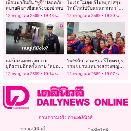
เมียนมายืนยัน “ซูจี” ปลอดภัย-
ไม่เจอ ไม่สุด ก็ไม่หยุด! สรุป
สบายดี อาเซียนเร่งขอเข้าพบ
ไทม์ไลน์ปรับแผนตามหา ‘สี
ส้ม’ แมวพิการหายบนรถไฟ
12 กรกฎาคม 2569
19:43 น.
12 กรกฎาคม 2569
19:30 น.
แม่น้องเมยทวงความ
‘ยศชนัน’ สวมชุดศรีโคตรบูร
ยุติธรรมอีกครั้ง ถาม “หมอ”ดู
ร่วมขบวนแห่บวงสรวงพญา
เด็กชักตายต่อหน้าต่อตาได้ยัง
ศรีสัตตนาคราช
12 กรกฎาคม 2569
19:14 น.
12 กรกฎาคม 2569
19:07 น.
ไง
อ่านความจริง อ่านเดลินิวส์
ข่าวเดลินิวส์
ไลฟ์สไตล์