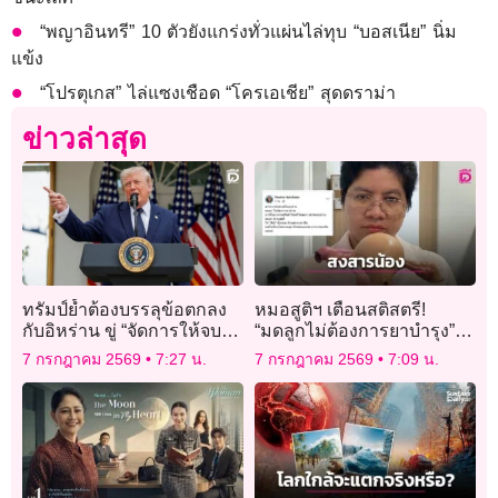
“พญาอินทรี” 10 ตัวยังแกร่งทั่วแผ่นไล่ทุบ “บอสเนีย” นิ่ม
แข้ง
“โปรตุเกส” ไล่แซงเชือด “โครเอเชีย” สุดดราม่า
ข่าวล่าสุด
ทรัมป์ย้ำต้องบรรลุข้อตกลง
หมอสูติฯ เตือนสติสตรี!
กับอิหร่าน ขู่ “จัดการให้จบ”
“มดลูกไม่ต้องการยาบำรุง” ชี้
หากเจรจาล้มเหลว
อาหารเสริมสตรีคืออาหาร
7 กรกฎาคม 2569
7:27 น.
7 กรกฎาคม 2569
7:09 น.
โปรด “มะเร็ง”!