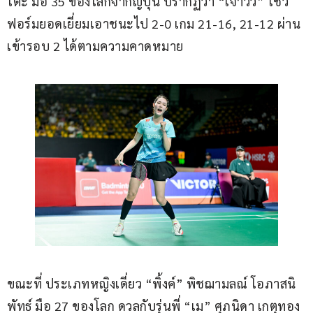
โตะ มือ 35 ของโลกจากญี่ปุ่น ปรากฏว่า “เจ้าวิว” โชว์
ฟอร์มยอดเยี่ยมเอาชนะไป 2-0 เกม 21-16, 21-12 ผ่าน
เข้ารอบ 2 ได้ตามความคาดหมาย
ขณะที่ ประเภทหญิงเดี่ยว “พิ้งค์” พิชฌามลณ์ โอภาสนิ
พัทธ์ มือ 27 ของโลก ดวลกับรุ่นพี่ “เม” ศุภนิดา เกตุทอง 