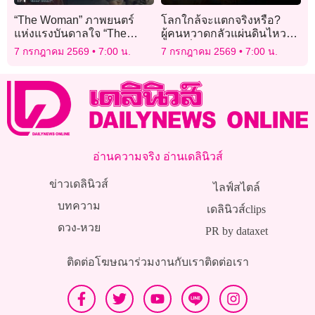
“The Woman” ภาพยนตร์
โลกใกล้จะแตกจริงหรือ?
แห่งแรงบันดาลใจ “The
ผู้คนหวาดกลัวแผ่นดินไหว
Moon Still Lives in My
เขย่าทั่วโลก
7 กรกฎาคม 2569
7:00 น.
7 กรกฎาคม 2569
7:00 น.
Heart”
อ่านความจริง อ่านเดลินิวส์
ข่าวเดลินิวส์
ไลฟ์สไตล์
บทความ
เดลินิวส์clips
ดวง-หวย
PR by dataxet
ติดต่อโฆษณา
ร่วมงานกับเรา
ติดต่อเรา