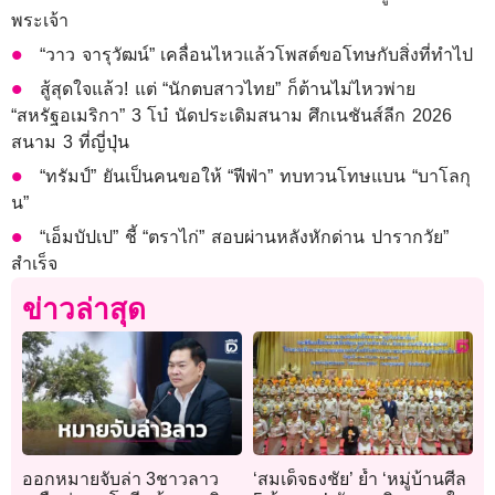
พระเจ้า
“วาว จารุวัฒน์” เคลื่อนไหวแล้วโพสต์ขอโทษกับสิ่งที่ทำไป
สู้สุดใจแล้ว! แต่ “นักตบสาวไทย” ก็ต้านไม่ไหวพ่าย
“สหรัฐอเมริกา” 3 โบ๋ นัดประเดิมสนาม ศึกเนชันส์ลีก 2026
สนาม 3 ที่ญี่ปุ่น
“ทรัมป์” ยันเป็นคนขอให้ “ฟีฟ่า” ทบทวนโทษแบน “บาโลกุ
น”
“เอ็มบัปเป” ชี้ “ตราไก่” สอบผ่านหลังหักด่าน ปารากวัย”
สำเร็จ
ข่าวล่าสุด
ออกหมายจับล่า 3ชาวลาว
‘สมเด็จธงชัย’ ย้ำ ‘หมู่บ้านศีล