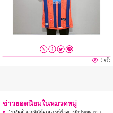
3 ครั้ง
ข่าวยอดนิยมในหมวดหมู่
“ฮาลันด์” แอบขิงได้พรสวรรค์เรื่องการยิงประตูมาจาก