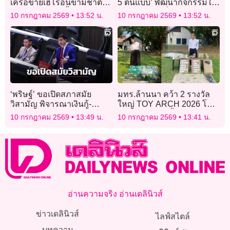
เครือข่ายเฮโรอีนข้ามชาติ
5 ต้นแบบ’ พัฒนากิจกรรมให้
ลวง ‘แอร์มีนา’ หิ้วข้ามทวีป
เกิดความต่อเนื่อง
10 กรกฎาคม 2569
13:52 น.
10 กรกฎาคม 2569
13:52 น.
‘พริษฐ์’ ขอเปิดสภาสมัย
มทร.ล้านนา คว้า 2 รางวัล
วิสามัญ พิจารณาเงินกู้-
ใหญ่ TOY ARCH 2026 โชว์
กฎหมายอากาศสะอาด
ไอเดียสถาปัตย์ฟื้นป่า-สร้าง
10 กรกฎาคม 2569
13:49 น.
10 กรกฎาคม 2569
13:41 น.
เมืองสีเขียว
อ่านความจริง อ่านเดลินิวส์
ข่าวเดลินิวส์
ไลฟ์สไตล์
บทความ