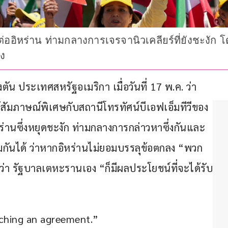
่ออิหร่าน ท่ามกลางการเจรจานิวเคลียร์ที่ยังชะงัก
ลง
น ประเทศสหรัฐอเมริกา เมื่อวันที่ 17 พ.ค. ว่า
ห้สัมภาษณ์พิเศษกับสถานีโทรทัศน์บีเอฟเอ็มทีวีของ
ิหร่านซึ่งหยุดชะงัก ท่ามกลางการกล่าวหาซึ่งกันและ
วมกันได้ ว่าหากอิหร่านไม่ยอมบรรลุข้อตกลง “พวก
มว่า รัฐบาลเตหะรานเอง “ก็มีผลประโยชน์ที่จะได้รับ
aching an agreement.”