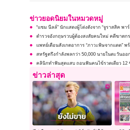
ข่าวยอดนิยมในหมวดหมู่
“แซม นีลล์” นักแสดงผู้โด่งดังจาก “จูราสสิค พาร์ค
ตำรวจอังกฤษรวบผู้ต้องสงสัยคนใหม่ คดีฆาตก
แพทย์เตือนสังเกตอาการ “ภาวะพิษจากแดด” พร
สหรัฐตรึงกำลังพลกว่า 50,000 นายในตะวันออก
คลินิกทำฟันสุดแสบ ถอนฟันคนไข้รวดเดียว 12 ซี
ข่าวล่าสุด