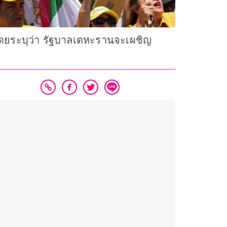
 โดยระบุว่า รัฐบาลเตหะรานจะเผชิญ