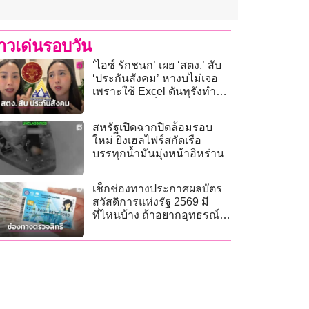
่าวเด่นรอบวัน
‘ไอซ์ รักชนก’ เผย ‘สตง.’ สับ
‘ประกันสังคม’ หางบไม่เจอ
เพราะใช้ Excel ดันทุรังทำ
ระบบเอง แต่ก็ไม่ใช้
สหรัฐเปิดฉากปิดล้อมรอบ
ใหม่ ยิงเฮลไฟร์สกัดเรือ
บรรทุกน้ำมันมุ่งหน้าอิหร่าน
เช็กช่องทางประกาศผลบัตร
สวัสดิการแห่งรัฐ 2569 มี
ที่ไหนบ้าง ถ้าอยากอุทธรณ์
ทำยังไง?