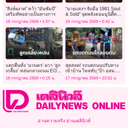
“สิงห์ผงาด” คว้า “มันซัมบี”
“ฉายแสงฯ จับมือ 1981 Soul
เสริมทัพอย่างเป็นทางการ
& Sold” จุดพลังคอมมูนิตี้คอ
หนัง-คอบอล
18 กรกฎาคม 2569
1:07 น.
18 กรกฎาคม 2569
0:42 น.
แตกตื่นทั้ง ‘นวนคร’ ผวา ‘ลูก
สุดสลด! รถบดถนนปรับทาง
เกลี้ยง’ หล่นกลางถนน EOD
เข้าบ้าน ไหลทับ “ป้า อสม.วัย
เก็บกู้ พบเป็นเพียง ‘โมเดล
60” ดับคาประตูรั้ว
18 กรกฎาคม 2569
0:15 น.
17 กรกฎาคม 2569
23:52 น.
ระเบิด M67’
อ่านความจริง อ่านเดลินิวส์