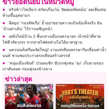
ข่าวยอดนิยมในหมวดหมู่
ทริปข้าวไข่เจียว! สกัดแก๊งแว้น ‘ยัดฝอยขัดหม้อ’ ลดเสียงท่อ
ห้ามขึ้นอุทยานฯ
ฉีดยุง! ‘กองทัพเรือ’ ย้ำอย่าขยายความเกินข้อเท็จจริง ยัน
‘บ้านท่าเส้น’ ไร้การเผชิญหน้า
เพลิงไหม้บ้าน 2 ชั้นกลางเมืองนครนายก เจ้าหน้าที่คาด
ไฟฟ้าลัดวงจร จากสายไฟต่อพ่วงไม่ได้มาตรฐาน
นครนนท์เตรียมจัดใหญ่! งานแห่เทียนพรรษาริมเขื่อนท่าน้ำ
นนท์ ชวนชมประกวดรถเทียนสร้างสรรค์
‘หนุ่มเมืองจันท์’ ป่วยลมชัก ขับรถพุ่งชน ‘ลุง’ เก็บขายของ
เก่าดับสลด ก่อนพุ่งลงข้างทาง
ข่าวล่าสุด