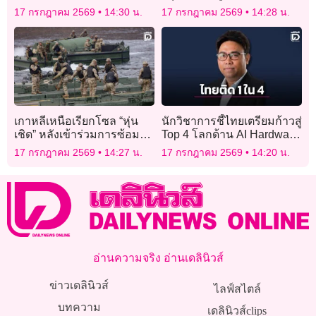
ควบคุมยาเสพติด
‘เก็บตะวัน’ เวอร์ชัน AI ตัดพ้อ
17 กรกฎาคม 2569
14:30 น.
17 กรกฎาคม 2569
14:28 น.
ถ้าคุณพ่อยังอยู่คงเสียใจ
เกาหลีเหนือเรียกโซล “หุ่น
นักวิชาการชี้ไทยเตรียมก้าวสู่
เชิด” หลังเข้าร่วมการซ้อมรบ
Top 4 โลกด้าน AI Hardware
ทางทะเลกับสหรัฐ
สะท้อนนโยบายรัฐบาลเดิน
17 กรกฎาคม 2569
14:27 น.
17 กรกฎาคม 2569
14:20 น.
มาถูกทาง
อ่านความจริง อ่านเดลินิวส์
ข่าวเดลินิวส์
ไลฟ์สไตล์
บทความ
เดลินิวส์clips