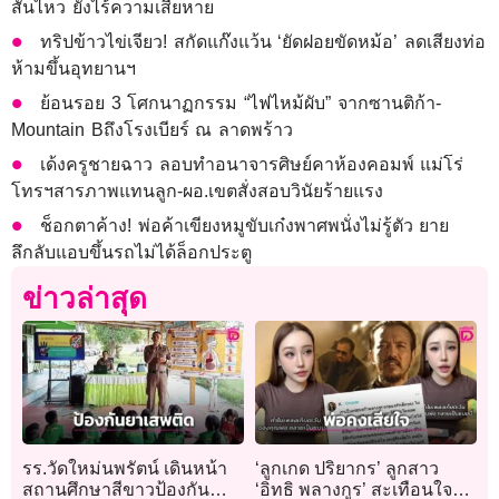
สั่นไหว ยังไร้ความเสียหาย
ทริปข้าวไข่เจียว! สกัดแก๊งแว้น ‘ยัดฝอยขัดหม้อ’ ลดเสียงท่อ
ห้ามขึ้นอุทยานฯ
ย้อนรอย 3 โศกนาฏกรรม “ไฟไหม้ผับ” จากซานติก้า-
Mountain Bถึงโรงเบียร์ ณ ลาดพร้าว
เด้งครูชายฉาว ลอบทำอนาจารศิษย์คาห้องคอมพ์ แม่โร่
โทรฯสารภาพแทนลูก-ผอ.เขตสั่งสอบวินัยร้ายแรง
ช็อกตาค้าง! พ่อค้าเขียงหมูขับเก๋งพาศพนั่งไม่รู้ตัว ยาย
ลึกลับแอบขึ้นรถไม่ได้ล็อกประตู
ข่าวล่าสุด
รร.วัดใหม่นพรัตน์ เดินหน้า
‘ลูกเกด ปริยากร’ ลูกสาว
สถานศึกษาสีขาวป้องกัน
‘อิทธิ พลางกูร’ สะเทือนใจฟัง