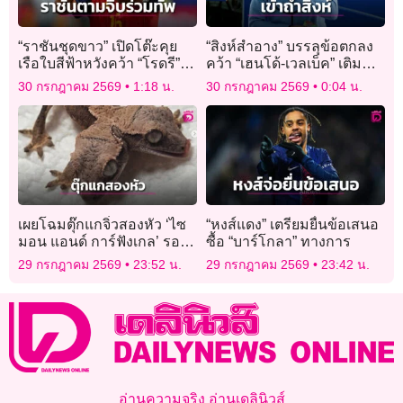
“ราชันชุดขาว” เปิดโต๊ะคุย
“สิงห์สำอาง” บรรลุข้อตกลง
เรือใบสีฟ้าหวังคว้า “โรดรี”
คว้า “เฮนโด้-เวลเบ็ค” เติม
ร่วมทัพ
ความเก๋า
30 กรกฎาคม 2569
1:18 น.
30 กรกฎาคม 2569
0:04 น.
เผยโฉมตุ๊กแกจิ๋วสองหัว ‘ไซ
“หงส์แดง” เตรียมยื่นข้อเสนอ
มอน แอนด์ การ์ฟังเกล’ รอด
ซื้อ “บาร์โกลา” ทางการ
ชีวิตครบ 1 เดือน
29 กรกฎาคม 2569
23:52 น.
29 กรกฎาคม 2569
23:42 น.
อ่านความจริง อ่านเดลินิวส์