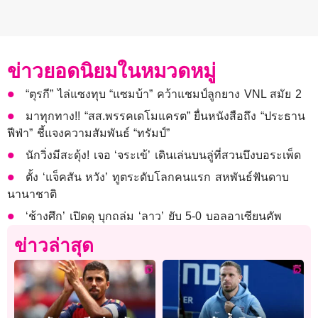
ข่าวยอดนิยมในหมวดหมู่
“ตุรกี” ไล่แซงทุบ “แซมบ้า” คว้าแชมป์ลูกยาง VNL สมัย 2
มาทุกทาง!! “สส.พรรคเดโมแครต” ยื่นหนังสือถึง “ประธาน
ฟีฟ่า” ชี้แจงความสัมพันธ์ “ทรัมป์”
นักวิ่งมีสะดุ้ง! เจอ ‘จระเข้’ เดินเล่นบนลู่ที่สวนบึงบอระเพ็ด
ตั้ง ‘แจ็คสัน หวัง’ ทูตระดับโลกคนแรก สหพันธ์ฟันดาบ
นานาชาติ
‘ช้างศึก’ เปิดดุ บุกถล่ม ‘ลาว’ ยับ 5-0 บอลอาเซียนคัพ
ข่าวล่าสุด