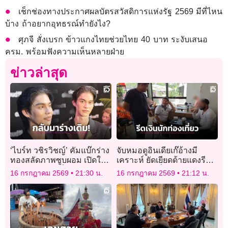
เช็กช่องทางประกาศผลบัตรสวัสดิการแห่งรัฐ 2569 มีที่ไหน
บ้าง ถ้าอยากอุทธรณ์ทำยังไง?
ศุภจี สั่งเบรก ข้าวแกงไทยช่วยไทย 40 บาท ระงับเสนอ
ครม. พร้อมฟังความเห็นหลายฝ่าย
ข่าวล่าสุด
‘ไบร์ท วชิรวิชญ์’ คัมแบ๊กร่าง
จับหมอดูอินเดียเก๊อ้างมี
ทองสลัดภาพซูบผอม เปิดใจ
เคราะห์ ยัดเยียดด้ายแดงรีด
มรสุมสุขภาพเจ็บข้อมือ
เงินนักท่องเที่ยว
16 กรกฎาคม 2569
21:30 น.
16 กรกฎาคม 2569
21:12 น.
เรื้อรัง!