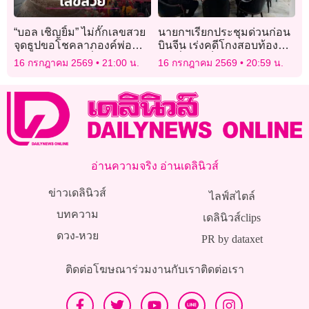
“บอล เชิญยิ้ม” ไม่กั๊กเลขสวย
นายกฯเรียกประชุมด่วนก่อน
จุดธูปขอโชคลาภองค์พ่อ
บินจีน เร่งคดีโกงสอบท้องถิ่น
ท้าวเวสสุวรรณที่วัดบางชัน
-รุกที่ดินภูเก็ต
16 กรกฎาคม 2569
21:00 น.
16 กรกฎาคม 2569
20:59 น.
อ่านความจริง อ่านเดลินิวส์
ข่าวเดลินิวส์
ไลฟ์สไตล์
บทความ
เดลินิวส์clips
ดวง-หวย
PR by dataxet
ติดต่อโฆษณา
ร่วมงานกับเรา
ติดต่อเรา