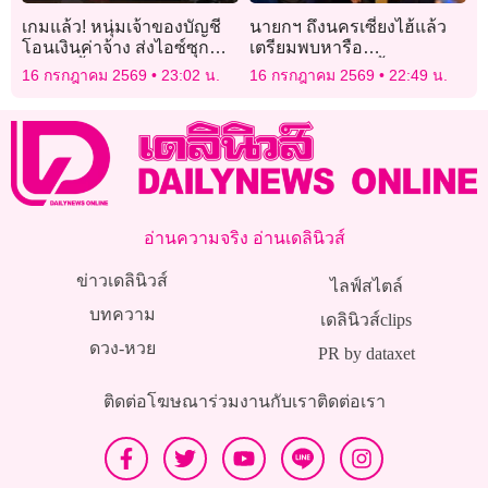
เกมแล้ว! หนุ่มเจ้าของบัญชี
นายกฯ ถึงนครเซี่ยงไฮ้แล้ว
โอนเงินค่าจ้าง ส่งไอซ์ซุก
เตรียมพบหารือ
กระปุกน้ำมะขามเปียกไป
‘ประธานาธิบดีสี จิ้นผิง’
16 กรกฎาคม 2569
23:02 น.
16 กรกฎาคม 2569
22:49 น.
ญี่ปุ่น
อ่านความจริง อ่านเดลินิวส์
ข่าวเดลินิวส์
ไลฟ์สไตล์
บทความ
เดลินิวส์clips
ดวง-หวย
PR by dataxet
ติดต่อโฆษณา
ร่วมงานกับเรา
ติดต่อเรา