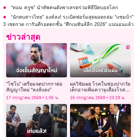
“ทอม ครูซ” นำทัพคนดังพาเหรดร่วมพิธีปิดบอลโลก
“นักตบสาวไทย” องค์ลง! ระเบิดฟอร์มสุดยอดถล่ม “แซมบ้า”
3 เซตรวด การันตีรอดตกชั้น “ศึกเนชันส์ลีก 2026” แน่นอนแล้ว
ข่าวล่าสุด
“โซโบ” เตรียมจดปากกาต่อ
ผลวิจัยเผย โรคในช่องปากวัย
สัญญาใหม่ “หงส์แดง”
เด็กอาจเพิ่มความเสี่ยงโรค
หัวใจตอนโตสูงขึ้น 45%
17 กรกฎาคม 2569
1:05 น.
16 กรกฎาคม 2569
23:29 น.