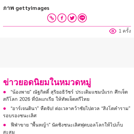
ภาพ gettyimages
1 ครั้ง
ข่าวยอดนิยมในหมวดหมู่
“น้องพาย” ณัฐกิตติ์ สุริยอธิวัชร์ ประเดิมแชมป์แรก ศึกเจ็ต
สกีโลก 2026 ที่บัลแกเรีย ให้ทัพเจ็ตสกีไทย
“อาร์เจนตินา” หืดจับ! ต่อเวลาคว้าชัยไปดวล “สิงโตคำราม”
รอบรองชนะเลิศ
ฟีฟ่าขาย “พื้นหญ้า” นัดชิงชนะเลิศฟุตบอลโลกให้ไปเก็บ
สะสม