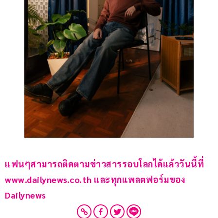
แฟนๆสามารถติดตามข่าวสารรอบโลกได้แล้ววันนี้ที่ 
www.dailynews.co.th และทุกแพลตฟอร์มของ 
Dailynews 