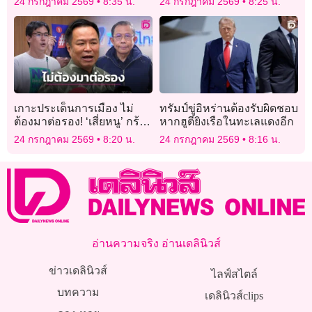
24 กรกฎาคม 2569
8:35 น.
24 กรกฎาคม 2569
8:25 น.
สิทธิ
เกาะประเด็นการเมือง ไม่
ทรัมป์ขู่อิหร่านต้องรับผิดชอบ
ต้องมาต่อรอง! ‘เสี่ยหนู’ กร้าว
หากฮูตียิงเรือในทะเลแดงอีก
เดินหน้าฟ้อง ‘เป๋า ไอลอว์’
24 กรกฎาคม 2569
8:20 น.
24 กรกฎาคม 2569
8:16 น.
อ่านความจริง อ่านเดลินิวส์
ข่าวเดลินิวส์
ไลฟ์สไตล์
บทความ
เดลินิวส์clips