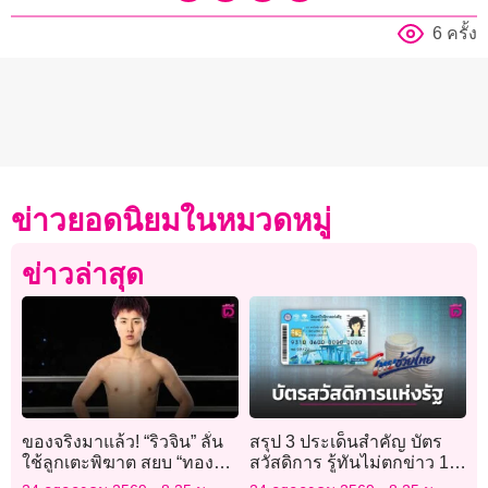
6 ครั้ง
ข่าวยอดนิยมในหมวดหมู่
ข่าวล่าสุด
ของจริงมาแล้ว! “ริวจิน” ลั่น
สรุป 3 ประเด็นสำคัญ บัตร
ใช้ลูกเตะพิฆาต สยบ “ทอง
สวัสดิการ รู้ทันไม่ตกข่าว 13
พูน” เปิดตัวให้สวยงาม
ล้านคนเฮ คลังเคาะขยาย