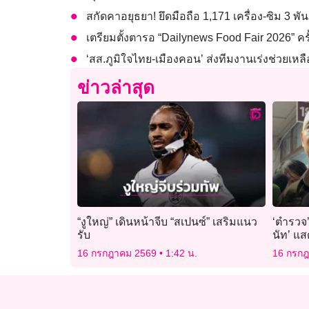
สกัดคาอยุธยา! ยึดมือถือ 1,171 เครื่อง-ซิม 3
เตรียมตั้งตารอ “Dailynews Food Fair 2026” ครั้งท
‘สส.ภูมิใจไทย-เมืองคอน’ ส่งทีมงานเร่งช่วยเหลื
ข่าวล่าสุด
“งูใหญ่” เดินหน้าจีบ “สเปนซ์” เสริมแนว
‘ตำรวจ’
รับ
นัท’ แส
ไขข่าวล
16 กรกฎาคม 2569
1:42 น.
16 กรก