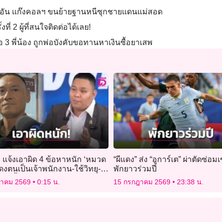
 พันอัน แก๊งคอลฯ ขนย้ายฐานหนีซุกชายแดนแม่สอด
ี่ 2 ผู้ที่สนใจติดต่อได้เลย!
อ 3 พี่น้อง ถูกพ่อบังคับขอทานหาเงินซื้อยาเสพ
 แจ้งเอาผิด 4 ข้อหาหนัก ‘หมวด
“ผีแดง” ส่ง “อูการ์เต” ผ่าตัดซ่อม
ดงตนเป็นเจ้าพนักงาน-ใช้วิทยุ-
พักยาวร่วมปี
ือ-เสื้อเกราะ
ฎาคม 2569
0:15 น.
15 กรกฎาคม 2569
23:38 น.