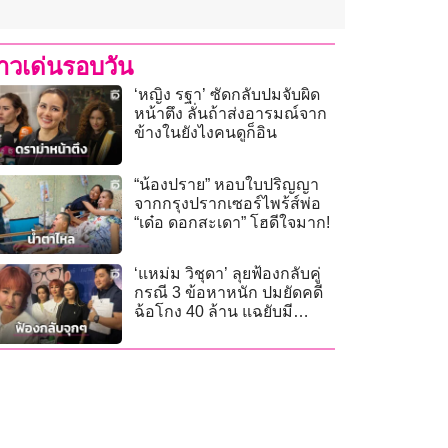
่าวเด่นรอบวัน
‘หญิง รฐา’ ซัดกลับปมจับผิด
หน้าตึง ลั่นถ้าส่งอารมณ์จาก
ข้างในยังไงคนดูก็อิน
“น้องปราย” หอบใบปริญญา
จากกรุงปรากเซอร์ไพร้ส์พ่อ
“เด๋อ ดอกสะเดา” โฮดีใจมาก!
‘แหม่ม วิชุดา’ ลุยฟ้องกลับคู่
กรณี 3 ข้อหาหนัก ปมยัดคดี
ฉ้อโกง 40 ล้าน แฉยับมี
ขบวนการขู่รีดเงิน 3 ล้าน!