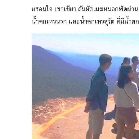
ตรอมใจ เขาเขียว สัมผัสเมฆหมอกพัดผ่าน ท
น้ำตกเหวนรก และน้ำตกเหวสุวัต ที่มีน้ำต