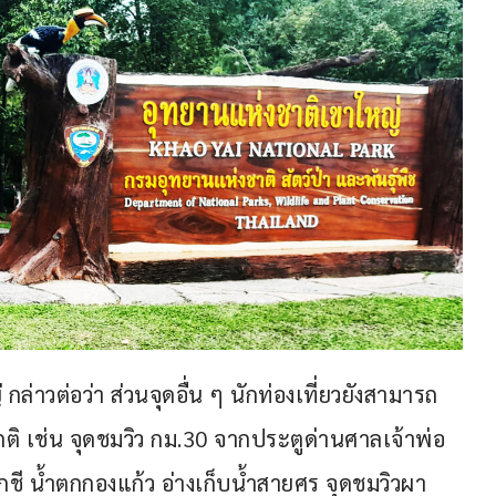
่าวต่อว่า ส่วนจุดอื่น ๆ นักท่องเที่ยวยังสามารถ
ติ เช่น จุดชมวิว กม.30 จากประตูด่านศาลเจ้าพ่อ 
ชี น้ำตกกองแก้ว อ่างเก็บน้ำสายศร จุดชมวิวผา