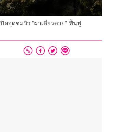
ดจุดชมวิว "ผาเดียวดาย" ฟื้นฟู