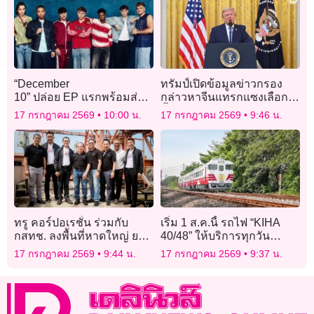
“December
ทรัมป์เปิดข้อมูลข่าวกรอง
10” ปล่อย EP แรกพร้อมส่ง
กล่าวหาจีนแทรกแซงเลือก
เพลงใหม่ “Us Against The
ตั้งผู้นำสหรัฐปี 2563
17 กรกฎาคม 2569
10:00 น.
17 กรกฎาคม 2569
9:46 น.
World” เอาใจแฟนๆ
ทรู คอร์ปอเรชั่น ร่วมกับ
เริ่ม 1 ส.ค.นี้ รถไฟ “KIHA
กสทช. ลงพื้นที่หาดใหญ่ ยก
40/48” ให้บริการทุกวัน
ระดับความพร้อมโครงข่าย
“กรุงเทพอภิวัฒน์-อยุธยา” จัด
17 กรกฎาคม 2569
9:44 น.
17 กรกฎาคม 2569
9:37 น.
สื่อสารรับมือภัยพิบัติ
โปรฯ ตั๋ว 30-50 บาท