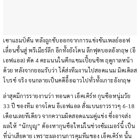
เซาแธมป์ตัน หลังถูกขับออกจากการแข่งขันเพลย์ออฟ
เลื่อนชั้นสู่ พรีเมียร์ลีก อีกทั้งยังโดน ลีกฟุตบอลอังกฤษ (อี
เอฟแอล) ตัด 4 คะแนนในศึกแชมเปี้ยนชิพ ฤดูกาลหน้า
ด้วย หลังจากยอมรับว่า ได้ส่งทีมงานไปสอดแนม มิดเดิลส
โบรช์ จริง จนกลายเป็นคดีอื้อฉาวไปทั่วทั้งเกาะอังกฤษ
ล่าสุดมีการรายงานว่า ทอนดา เอ็คเคิร์ท กุนซือหนุ่มวัย 
33 ปี ของทีม อาจโดน อีเอฟแอล สั่งแบนยาวราวๆ 6-18 
เดือนเลยทีเดียว จากความผิดสอดแนมคู่แข่ง ซึ่งอาจส่ง
ผลให้ “นักบุญ” ต้องหากุนซือใหม่ในช่วงซัมเมอร์นี้ เป็น
ที่น่าเสียดาย เพราะผลงานการคุมทีมของ เอ็คเคิร์ท นั้น