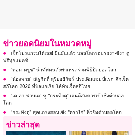
ข่าวยอดนิยมในหมวดหมู่
เช็กโปรแกรมได้เลย! ยืนยันแล้ว บอลโลกรอบรองฯ-ชิงฯ ดู
ฟรีทุกแมตช์
“ทอม ครูซ” นำทัพคนดังพาเหรดร่วมพิธีปิดบอลโลก
“น้องพาย” ณัฐกิตติ์ สุริยอธิวัชร์ ประเดิมแชมป์แรก ศึกเจ็ต
สกีโลก 2026 ที่บัลแกเรีย ให้ทัพเจ็ตสกีไทย
“เด ลา ฟวนเต” ชู “กระทิงดุ” เล่นดีสมควรเข้าชิงดำบอล
โลก
“กระทิงดุ” สุดแกร่งสอนเชิง “ตราไก่” ลิ่วชิงดำบอลโลก
ข่าวล่าสุด