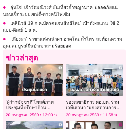
อุ่นใจ! เจ้าวัดมณีวงศ์ ยันเที่ยวถ้ำพญานาค ปลอดภัยแน่
นอนเช็กระบบเซฟตี้-ทางหนีไฟเข้ม
เดลินิวส์ 19 ก.ค.บัตรคนจนสิทธิใหม่ เป๋าตัง-สแกน ใช้ 2
แบบ-ดีเดย์ 1 ส.ค.
‘เลียงผา’ ราชาแห่งหน้าผา อวดโฉมถ้ำไทร สะท้อนความ
อุดมสมบูรณ์ผืนป่าเขาสามร้อยยอด
ข่าวล่าสุด
‘ผู้ว่าฯชัชชาติ’โพสต์ภาพ
รองเลขาธิการ ศอ.บต. ร่วม
ประชุมที่ปรึกษาด้าน
เวทีเสวนา “มองสถานการณ์
สาธารณสุขนัดแรก
ชายแดนใต้ ซีซั่นใหม่ – ข้อ
20 กรกฎาคม 2569
12:00 น.
20 กรกฎาคม 2569
11:58 น.
ท้าทายและความหวัง”