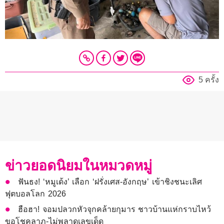
5 ครั้ง
ข่าวยอดนิยมในหมวดหมู่
ฟันธง! ‘หมูเด้ง’ เลือก ‘ฝรั่งเศส-อังกฤษ’ เข้าชิงชนะเลิศ
ฟุตบอลโลก 2026
ฮือฮา! จอมปลวกหัวจุกคล้ายกุมาร ชาวบ้านแห่กราบไหว้
ขอโชคลาภ-ไม่พลาดเลขเด็ด