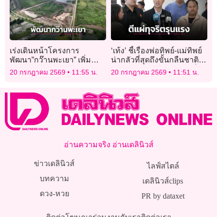
เร่งเดินหน้าโครงการ
‘เท้ง’ ชี้เรื่องพ่อทิพย์-แม่ทิพย์
พัฒนา”กว๊านพะเยา” เพิ่ม
น่ากลัวที่สุดถึงขั้นกลืนชาติ
ประสิทธิภาพบริหารจัดการ
ตีแผ่ทุจริต แย่งสวัสดิการที่
20 กรกฎาคม 2569
11:55 น.
20 กรกฎาคม 2569
11:51 น.
น้ำ
ต้องได้ตั้งแต่เกิดจนตาย
อ่านความจริง อ่านเดลินิวส์
ข่าวเดลินิวส์
ไลฟ์สไตล์
บทความ
เดลินิวส์clips
ดวง-หวย
PR by dataxet