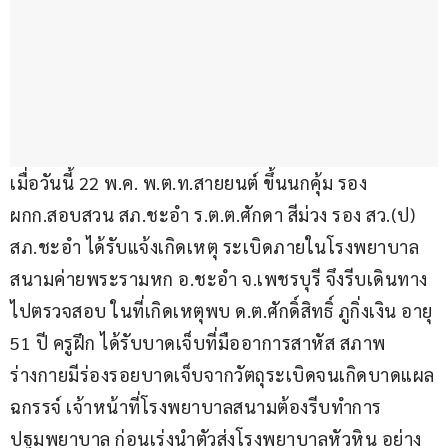
เมื่อวันนี้ 22 พ.ค. พ.ต.ท.สายยนต์ ขึ้นนกคุ้ม รอง 
ผกก.สอบสวน สภ.ชะอำ ร.ต.ต.ศักดา สีม่วง รอง สว.(ป) 
สภ.ชะอำ ได้รับแจ้งเกิดเหตุ ระเบิดภายในโรงพยาบาล
สนามค่ายพระรามหก อ.ชะอำ จ.เพชรบุรี จึงรีบเดินทาง
ไปตรวจสอบ ในที่เกิดเหตุพบ ด.ต.ศักดิ์สิทธิ์ ภูกิ่งเงิน อายุ 
51 ปี ครูฝึก ได้รับบาดเจ็บที่มืออาการสาหัส สภาพ
ร่างกายมีร่องรอยบาดเจ็บจากวัตถุระเบิดจนเกิดบาดแผล
ฉกรรจ์ เจ้าหน้าที่โรงพยาบาลสนามต้องรีบทำการ
ปฐมพยาบาล ก่อนเร่งนำตัวส่งโรงพยาบาลหัวหิน อย่าง