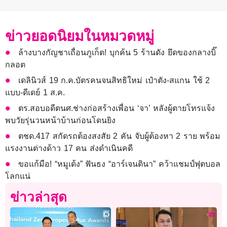
ข่าวยอดนิยมในหมวดหมู่
ล้างบางกัญชาเถื่อนภูเก็ต! บุกค้น 5 ร้านดัง ยึดของกลางบิ๊
กลอต
เดลินิวส์ 19 ก.ค.บัตรคนจนสิทธิใหม่ เป๋าตัง-สแกน ใช้ 2
แบบ-ดีเดย์ 1 ส.ค.
ตร.สอบอดีตนศ.ช่างก่อสร้างเพื่อน ‘จา’ หลังผู้ตายโทรแจ้ง
พบวัยรุ่นวนหน้าบ้านก่อนโดนยิง
ตชด.417 สกัดรถต้องสงสัย 2 คัน จับผู้ต้องหา 2 ราย พร้อม
แรงงานต่างด้าว 17 คน ส่งดำเนินคดี
ขอแก้มือ! “หมูเด้ง” ฟันธง “อาร์เจนตินา” คว้าแชมป์ฟุตบอล
โลกแน่
ข่าวล่าสุด