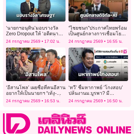
‘นายกฯอนุทิน’มอบรางวัล
“ไชยชนก”ประกาศไทยพร้อม
Zero Dropout ให้ ‘อดีตนา
เป็นศูนย์กลางการเชื่อมโยง
ยกฯเศรษฐา’ในฐานะผู้เริ่ม
ดิจิทัล- AI
24 กรกฎาคม 2569
17:02 น.
24 กรกฎาคม 2569
16:55 น.
โครงการ
‘อีสานโพล’ เผยชื่อที่คนอีสาน
‘ทวี’ ชี้มหากาพย์ ‘โกงสอบ’
อยากให้เป็นนายกฯ “เท้ง-ณัฐ
ปล้นงานม.บูรพา? มี
พงษ์” อันดับ 1 “อนุทิน” รั้งที่ 4
พฤติการณ์เป็นองค์กร
24 กรกฎาคม 2569
16:53 น.
24 กรกฎาคม 2569
16:50 น.
อาชญากรรม