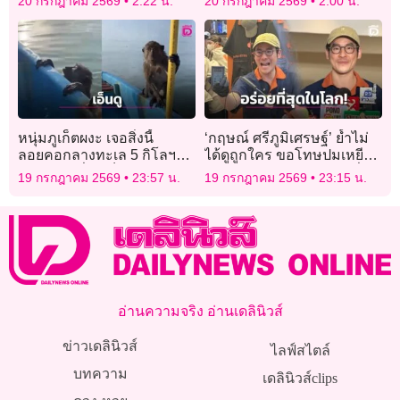
20 กรกฎาคม 2569
2:22 น.
20 กรกฎาคม 2569
2:00 น.
สามร้อยยอด
หนุ่มภูเก็ตผงะ เจอสิ่งนี้
‘กฤษณ์ ศรีภูมิเศรษฐ์’ ย้ำไม่
ลอยคอกลางทะเล 5 กิโลฯ
ได้ดูถูกใคร ขอโทษปมเหยียด
นึกว่าคน ที่แท้เป็น “ลิง” รุด
คนไทย ยันเจลาโต้อร่อยที่สุด
19 กรกฎาคม 2569
23:57 น.
19 กรกฎาคม 2569
23:15 น.
เทียบเรือช่วยหวิดจม!
ในโลก!
อ่านความจริง อ่านเดลินิวส์
ข่าวเดลินิวส์
ไลฟ์สไตล์
บทความ
เดลินิวส์clips