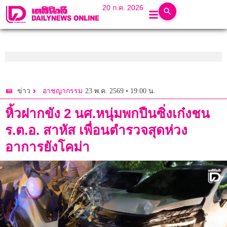
20 ก.ค. 2026
23 พ.ค. 2569 • 19:00 น.
ข่าว
อาชญากรรม
หิ้วฝากขัง 2 นศ.หนุ่มพกปืนซิ่งเก๋งชน
ร.ต.อ. สาหัส เพื่อนตำรวจสุดห่วง
อาการยังโคม่า