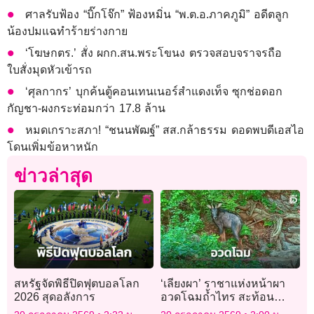
ศาลรับฟ้อง “บิ๊กโจ๊ก” ฟ้องหมิ่น “พ.ต.อ.ภาคภูมิ” อดีตลูก
น้องปมแฉทำร้ายร่างกาย
‘โฆษกตร.’ สั่ง ผกก.สน.พระโขนง ตรวจสอบจราจรถือ
ใบสั่งมุดหัวเข้ารถ
‘ศุลกากร’ บุกค้นตู้คอนเทนเนอร์สำแดงเท็จ ซุกช่อดอก
กัญชา-ผงกระท่อมกว่า 17.8 ล้าน
หมดเกราะสภา! “ชนนพัฒฐ์” สส.กล้าธรรม ดอดพบดีเอสไอ
โดนเพิ่มข้อหาหนัก
ข่าวล่าสุด
สหรัฐจัดพิธีปิดฟุตบอลโลก
‘เลียงผา’ ราชาแห่งหน้าผา
2026 สุดอลังการ
อวดโฉมถ้ำไทร สะท้อน
ความอุดมสมบูรณ์ผืนป่าเขา