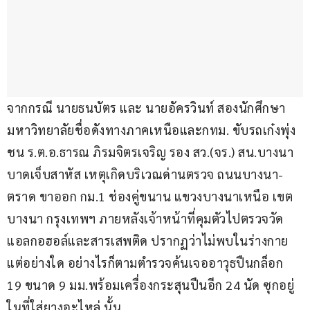
จากกรณี นายธนบัตร และ นายอัครวินท์ สองนักศึกษา
มหาวิทยาลัยชื่อดังทางภาคเหนือและกทม. ขับรถเก๋งพุ่ง
ชน ร.ต.อ.ธารณ ภิรมจิตรเจริญ รอง สว.(จร.) สน.บางนา 
บาดเจ็บสาหัส เหตุเกิดบริเวณด่านตรวจ ถนนบางนา-
ตราด ขาออก กม.1 ช่องคู่ขนาน แขวงบางนาเหนือ เขต
บางนา กรุงเทพฯ ภายหลังเจ้าหน้าที่คุมตัวไปตรวจวัด
แอลกอฮอล์และสารเสพติด ปรากฏว่าไม่พบในร่างกาย
แต่อย่างใด อย่างไรก็ตามตำรวจค้นเจออาวุธปืนกล็อก 
19 ขนาด 9 มม.พร้อมเครื่องกระสุนปืนอีก 24 นัด ซุกอยู่
ในที่ใส่ยางอะไหล่ นั้น