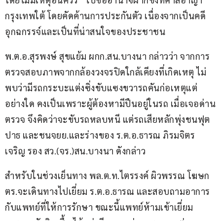
กรุงเทพใต้ โดยคัดค้านการประกันตัว เนื่องจากเป็นคดี
อุกฉกรรจ์และเป็นที่น่าสนใจของประชาชน
พ.ต.อ.สุรพงษ์ สุขแย้ม ผกก.สน.บางนา กล่าวว่า จากการ
ตรวจสอบภาพจากกล้องวงจรปิดใกล้เคียงที่เกิดเหตุ ไม่
พบว่ามีรถกระบะแต่งซิ่งขับแซงขวารถคันก่อเหตุแต่
อย่างใด คงเป็นเพราะผู้ต้องหามีปืนอยู่ในรถ เมื่อเจอด่าน
ตรวจ จึงคิดว่าจะขับรถหลบหนี แต่รถเสียหลักพุ่งชนฟุต
ปาธ และชนจยย.และร่างของ ร.ต.อ.ธารณ ภิรมจิตร
เจริญ รอง สว.(จร.)สน.บางนา ดังกล่าว
สำหรับในช่วงเย็นทาง พล.ต.ท.ไตรรงค์ ผิวพรรณ โฆษก 
ตร.จะเดินทางไปเยี่ยม ร.ต.อ.ธารณ และสอบถามอาการ
กับแพทย์ที่ให้การรักษา ขณะนี้แพทย์ห้ามเข้าเยี่ยม 