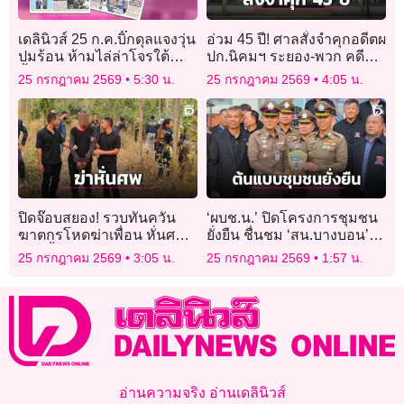
เดลินิวส์ 25 ก.ค.บิ๊กดุลแจงวุ่น
อ่วม 45 ปี! ศาลสั่งจำคุกอดีตผ
ปมร้อน ห้ามไล่ล่าโจรใต้
ปก.นิคมฯ ระยอง-พวก คดี
น้ำตาคลอโดนถล่มยับ
โกงงบฝึกอบรมฯ
25 กรกฎาคม 2569
5:30 น.
25 กรกฎาคม 2569
4:05 น.
ปิดจ๊อบสยอง! รวบทันควัน
‘ผบช.น.’ ปิดโครงการชุมชน
ฆาตกรโหดฆ่าเพื่อน หั่นศพ
ยั่งยืน ชื่นชม ‘สน.บางบอน’
แยกทิ้งอำพราง
ต้นแบบชุมชนปลอดยาเสพติด
25 กรกฎาคม 2569
3:05 น.
25 กรกฎาคม 2569
1:57 น.
อ่านความจริง อ่านเดลินิวส์