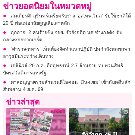
ข่าวยอดนิยมในหมวดหมู่
สมเกียรติ! สุรินทร์เตรียมรับร่าง ‘อส.ทพ.วิมล’ รับใช้ชาติใต้
20 ปี พ่อแม่อาลัยสูญเสียเสาหลัก
อุกอาจ! 2 คนร้ายซิ่ง จยย. รัวยิงอดีต นศ.ช่างกลดัง ดับ
กลางซอยปากเกร็ด
‘ตำรวจ-ทหาร’ เห็นพ้องจัดทำแนวปฏิบัติ ปมกำลังพลพกพา
อาวุธปืนระหว่างเดินทาง
เดลินิวส์ 20 ก.ค. ฮืออุทธรณ์ 2.7 ล้านราย ทบทวนสิทธิ
บัตรสวัสดิภารแห่งรัฐ
ศาลอนุญาตรวมสำนวนดิไอคอน ‘มิน-แซม’ เข้ากับคดีหลัก
สืบพยาน 4 ส.ค. 69
ข่าวล่าสุด