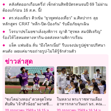
คลังคัดออกเกือบครึ่ง! เช็กด่วนสิทธิบัตรคนจนปี 69 ไม่ผ่าน
ต้องแก้ก่อน 16 ส.ค. นี้!
ตร.ท่องเที่ยว ติวเข้ม “ยุวทูตท่องเที่ยว” ม.ศิลปากร ลุย
หลักสูตร CRAT “หลีก-ปิด-ป้องกัน” รับมือภัยฉุกเฉิน
โจรบาปขโมยซาเล้งลุงพิการ ญาติ “สุรพล สมบัติเจริญ”
ร้องไห้โฮหมดทางหากิน-อดส่งหลานพิการเรียน
แจ็ค แฟนฉัน ลั่น “มึงใครเนี่ย!” รีบแจงปมรูปคู่ชายปริศนา
คนดัง เผยแค่มาขอถ่ายรูป-ไม่ได้รู้จักส่วนตัว
ข่าวล่าสุด
“ชงโคม่วงทอง” ดวลจุดโทษ
ในหลวง พระราชทานเลี้ยง
ดับฝัน “เจ้าสัวน้อย” ผงาดชิง
อาหารกลางวันแก่ นร. คณะ
ดำ ศึกลูกหนัง “กรมพลศึกษา
ครู บุคลากร รร.วัดจันทร
20 กรกฎาคม 2569
16:15 น.
20 กรกฎาคม 2569
16:14 น.