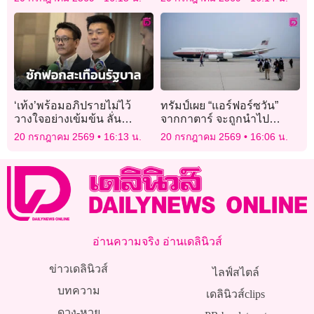
เดลินิวส์ คัพ 2026”
สโมสร
‘เท้ง’พร้อมอภิปรายไม่ไว้
ทรัมป์เผย “แอร์ฟอร์ซวัน”
วางใจอย่างเข้มข้น ลั่น
จากกาตาร์ จะถูกนำไป
สะเทือนการเมือง มีผล
ปรับปรุงให้มีประสิทธิภาพ
20 กรกฎาคม 2569
16:13 น.
20 กรกฎาคม 2569
16:06 น.
เปลี่ยนแปลงรัฐบาล
สูงสุด
อ่านความจริง อ่านเดลินิวส์
ข่าวเดลินิวส์
ไลฟ์สไตล์
บทความ
เดลินิวส์clips
ดวง-หวย