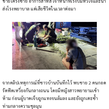
ชายโครงซ้าย อาการสาหัส เจ้าหน้าที่เร่งปั๊มหัวใจและนำ
ส่งโรงพยาบาล แต่เสียชีวิตในเวลาต่อมา
จากคลิปเหตุการณ์ที่ชาวบ้านบันทึกไว้ พบชาย 2 คนกอด
รัดฟัดเหวี่ยงกันกลางถนน โดยมีหญิงสาวพยายามเข้า
ห้าม ก่อนผู้บาดเจ็บถูกแทงจนล้มลง และยังถูกเตะซ้ำ
ท่ามกลางความชุลมุน