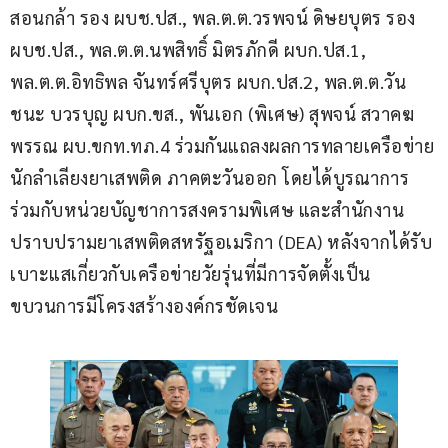
สอนกล้า รอง ผบช.ปส., พล.ต.ต.วรพจน์ ดิษยบุตร รอง 
ผบช.ปส., พล.ต.ต.นพสิทธิ์ มิตรภักดี ผบก.ปส.1, 
พล.ต.ต.อิทธิพล จันทร์ศรีบุตร ผบก.ปส.2, พล.ต.ต.วัน
ชนะ บวรบุญ ผบก.ขส., พันเอก (พิเศษ) สุพจน์ สวาคฆ
พรรณ ผบ.ขกท.ทภ.4 ร่วมกันแถลงผลการทลายเครือข่าย
นักลำเลียงยาเสพติด ภาคตะวันออก โดยได้บูรณาการ
ร่วมกับหน่วยบัญชาการสงครามพิเศษ และสำนักงาน
ปราบปรามยาเสพติดสหรัฐอเมริกา (DEA) หลังจากได้รับ
เบาะแสเกี่ยวกับเครือข่ายวัยรุ่นที่มีการจัดตั้งเป็น
ขบวนการมีโครงสร้างองค์กรชัดเจน