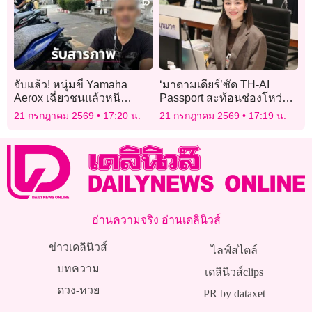
จับแล้ว! หนุ่มขี่ Yamaha
‘มาดามเดียร์’ซัด TH-AI
Aerox เฉี่ยวชนแล้วหนี
Passport สะท้อนช่องโหว่
ยอมรับสารภาพ ตำรวจ
‘กองทุนดิจิทัลฯ’ ถูกตัดงบยัง
21 กรกฎาคม 2569
17:20 น.
21 กรกฎาคม 2569
17:19 น.
วังทองหลางดำเนินคดีตาม
ฟื้นคืนชีพได้
ก.ม.
อ่านความจริง อ่านเดลินิวส์
ข่าวเดลินิวส์
ไลฟ์สไตล์
บทความ
เดลินิวส์clips
ดวง-หวย
PR by dataxet