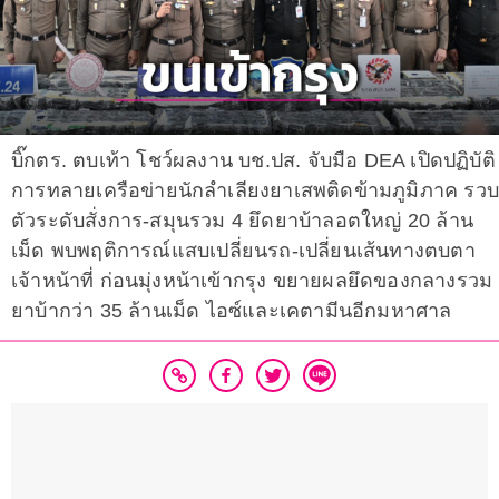
บิ๊กตร. ตบเท้า โชว์ผลงาน บช.ปส. จับมือ DEA เปิดปฏิบัติ
การทลายเครือข่ายนักลำเลียงยาเสพติดข้ามภูมิภาค รว
ตัวระดับสั่งการ-สมุนรวม 4 ยึดยาบ้าลอตใหญ่ 20 ล้าน
เม็ด พบพฤติการณ์แสบเปลี่ยนรถ-เปลี่ยนเส้นทางตบตา
เจ้าหน้าที่ ก่อนมุ่งหน้าเข้ากรุง ขยายผลยึดของกลางรวม
ยาบ้ากว่า 35 ล้านเม็ด ไอซ์และเคตามีนอีกมหาศาล