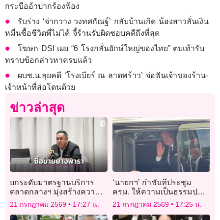
กระบืออ้าปากร้องฟ้อง
รับร่าง ‘จ่ากวาง วงทศกัณฐ์’ กลับบ้านเกิด น้องสาวลั่นเงิน
หมื่นซื้อชีวิตพี่ไม่ได้ จี้ร้านรับผิดชอบคดีถึงที่สุด
โฆษก DSI เผย “6 โรงกลั่นยักษ์ใหญ่ของไทย” ตบเท้ารับ
ทราบข้อกล่าวหาครบแล้ว
ผบช.น.ลุยคดี ‘โรงเบียร์ ณ ลาดพร้าว’ จ่อฟันเจ้าของร้าน-
เจ้าหน้าที่ส่อโดนด้วย
ข่าวล่าสุด
ยกระดับมาตรฐานบริการ
‘นายกฯ’ กำชับที่ประชุม
ตลาดกลางฯ มุ่งสร้างความ
ครม. ให้ความเป็นธรรมปม
เข้าใจกฎการค้า EUDR
ทบทวนสิทธิ ‘บัตรคนจน’
21 กรกฎาคม 2569
17:27 น.
21 กรกฎาคม 2569
17:25 น.
บอกรอ ‘เอกนิติ’ แถลง