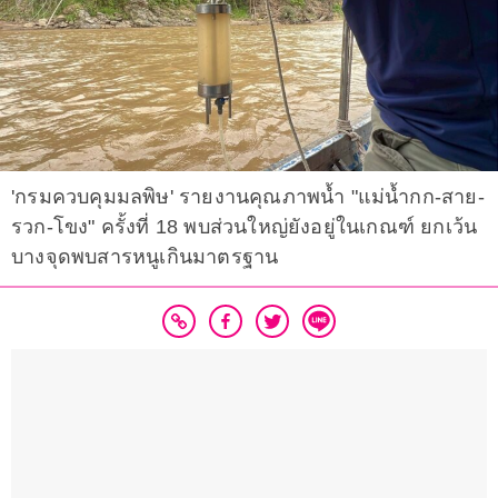
'กรมควบคุมมลพิษ' รายงานคุณภาพน้ำ "แม่น้ำกก-สาย-
รวก-โขง" ครั้งที่ 18 พบส่วนใหญ่ยังอยู่ในเกณฑ์ ยกเว้น
บางจุดพบสารหนูเกินมาตรฐาน