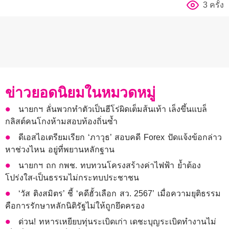
3 ครั้ง
ข่าวยอดนิยมในหมวดหมู่
นายกฯ ลั่นพวกทำตัวเป็นฮีโร่ผิดเต็มส้นเท้า เล็งขึ้นแบล็
กลิสต์คนโกงห้ามสอบท้องถิ่นซ้ำ
ดีเอสไอเตรียมเรียก ‘ภาวุธ’ สอบคดี Forex ปัดแจ้งข้อกล่าว
หาช่วงไหน อยู่ที่พยานหลักฐาน
นายกฯ ถก กพช. ทบทวนโครงสร้างค่าไฟฟ้า ย้ำต้อง
โปร่งใส-เป็นธรรมไม่กระทบประชาชน
‘วัส ติงสมิตร’ ชี้ ‘คดีฮั้วเลือก สว. 2567’ เมื่อความยุติธรรม
คือการรักษาหลักนิติรัฐไม่ให้ถูกยึดครอง
ด่วน! ทหารเหยียบทุ่นระเบิดเก่า เดชะบุญระเบิดทำงานไม่