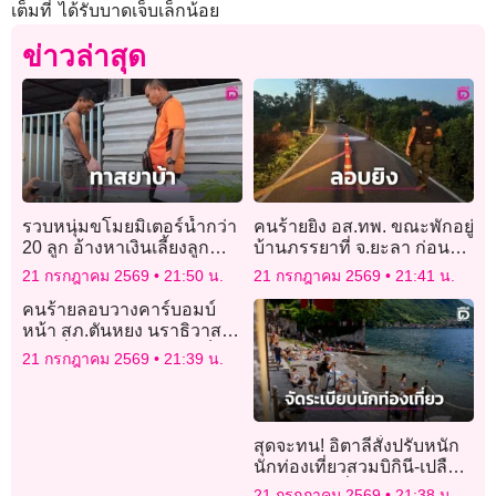
เต็มที่ ได้รับบาดเจ็บเล็กน้อย
ข่าวล่าสุด
รวบหนุ่มขโมยมิเตอร์น้ำกว่า
คนร้ายยิง อส.ทพ. ขณะพักอยู่
20 ลูก อ้างหาเงินเลี้ยงลูก
บ้านภรรยาที่ จ.ยะลา ก่อน
พร้อมแอบเสพยาบ้า รอ
ลอบวางระเบิดนราธิวาส
21 กรกฎาคม 2569
21:50 น.
21 กรกฎาคม 2569
21:41 น.
ดำเนินคดี 2 ข้อหา
คนร้ายลอบวางคาร์บอมบ์
หน้า สภ.ตันหยง นราธิวาส
ก่อนซิ่ง จยย.หลบหนี ไร้เจ็บ
21 กรกฎาคม 2569
21:39 น.
สุดจะทน! อิตาลีสั่งปรับหนัก
นักท่องเที่ยวสวมบิกินี-เปลือย
อกเดินร่อนทั่วเมือง
21 กรกฎาคม 2569
21:38 น.