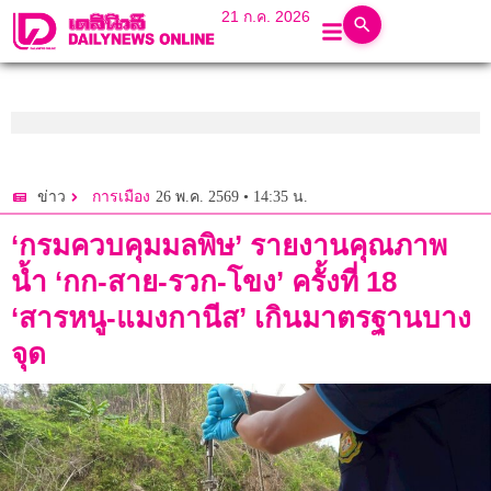
21 ก.ค. 2026
26 พ.ค. 2569 • 14:35 น.
ข่าว
การเมือง
‘กรมควบคุมมลพิษ’ รายงานคุณภาพ
น้ำ ‘กก-สาย-รวก-โขง’ ครั้งที่ 18
‘สารหนู-แมงกานีส’ เกินมาตรฐานบาง
จุด