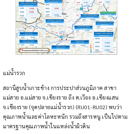
แม่น้ำรวก
สถานีสูบน้ำเกาะช้าง การประปาส่วนภูมิภาค สาขา
แม่สาย อ.แม่สาย จ.เชียงราย ถึง ต.เวียง อ.เชียงแสน 
จ.เชียงราย (จุดปลายแม่น้ำรวก) (RU01-RU02) พบว่า
คุณภาพน้ำและค่าโลหะหนัก รวมถึงสารหนู เป็นไปตาม
มาตรฐานคุณภาพน้ำในแหล่งน้ำผิวดิน