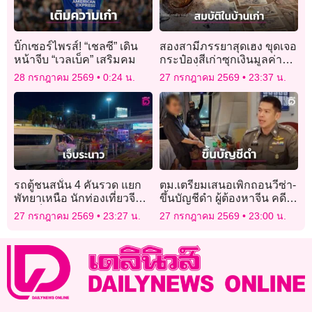
บิ๊กเซอร์ไพรส์! “เชลซี” เดิน
สองสามีภรรยาสุดเฮง ขุดเจอ
หน้าจีบ “เวลเบ็ค” เสริมคม
กระป๋องสีเก่าซุกเงินมูลค่า
เฉียดครึ่งแสน
28 กรกฎาคม 2569
0:24 น.
27 กรกฎาคม 2569
23:37 น.
รถตู้ชนสนั่น 4 คันรวด แยก
ตม.เตรียมเสนอเพิกถอนวีซ่า-
พัทยาเหนือ นักท่องเที่ยวจีน-
ขึ้นบัญชีดำ ผู้ต้องหาจีน คดี
ดูไบเจ็บระนาว
โรงแรมทุนสีเทา
27 กรกฎาคม 2569
23:27 น.
27 กรกฎาคม 2569
23:00 น.