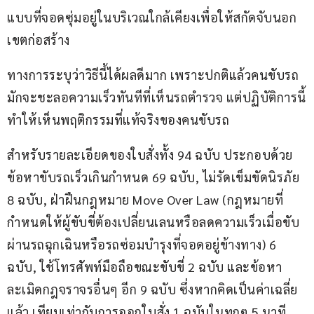
แบบที่จอดซุ่มอยู่ในบริเวณใกล้เคียงเพื่อให้สกัดจับนอก
เขตก่อสร้าง 
ทางการระบุว่าวิธีนี้ได้ผลดีมาก เพราะปกติแล้วคนขับรถ
มักจะชะลอความเร็วทันทีที่เห็นรถตำรวจ แต่ปฏิบัติการนี้
ทำให้เห็นพฤติกรรมที่แท้จริงของคนขับรถ
สำหรับรายละเอียดของใบสั่งทั้ง 94 ฉบับ ประกอบด้วย 
ข้อหาขับรถเร็วเกินกำหนด 69 ฉบับ, ไม่รัดเข็มขัดนิรภัย 
8 ฉบับ, ฝ่าฝืนกฎหมาย Move Over Law (กฎหมายที่
กำหนดให้ผู้ขับขี่ต้องเปลี่ยนเลนหรือลดความเร็วเมื่อขับ
ผ่านรถฉุกเฉินหรือรถซ่อมบำรุงที่จอดอยู่ข้างทาง) 6 
ฉบับ, ใช้โทรศัพท์มือถือขณะขับขี่ 2 ฉบับ และข้อหา
ละเมิดกฎจราจรอื่นๆ อีก 9 ฉบับ ซึ่งหากคิดเป็นค่าเฉลี่ย
แล้ว เทียบเท่ากับการออกใบสั่ง 1 ฉบับในทุกๆ 5 นาที