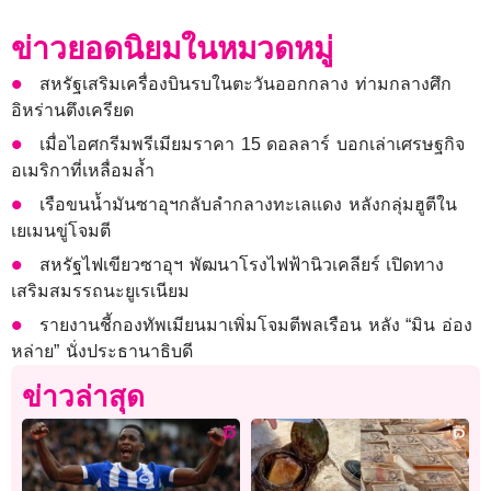
ข่าวยอดนิยมในหมวดหมู่
สหรัฐเสริมเครื่องบินรบในตะวันออกกลาง ท่ามกลางศึก
อิหร่านตึงเครียด
เมื่อไอศกรีมพรีเมียมราคา 15 ดอลลาร์ บอกเล่าเศรษฐกิจ
อเมริกาที่เหลื่อมล้ำ
เรือขนน้ำมันซาอุฯกลับลำกลางทะเลแดง หลังกลุ่มฮูตีใน
เยเมนขู่โจมตี
สหรัฐไฟเขียวซาอุฯ พัฒนาโรงไฟฟ้านิวเคลียร์ เปิดทาง
เสริมสมรรถนะยูเรเนียม
รายงานชี้กองทัพเมียนมาเพิ่มโจมตีพลเรือน หลัง “มิน อ่อง
หล่าย” นั่งประธานาธิบดี
ข่าวล่าสุด