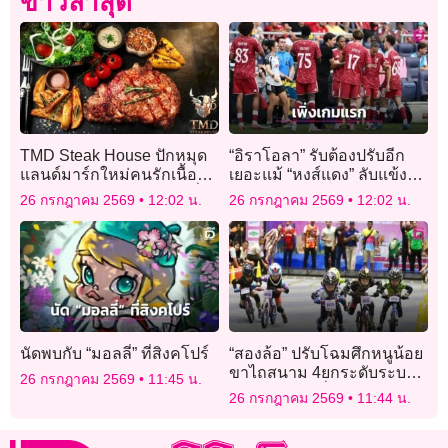
ข่าวล่าสุด
TMD Steak House ปักหมุด
“อิราโอลา” รับต้องปรับอีก
แลนด์มาร์กใหม่คนรักเนื้อ
เยอะแม้ “หงส์แดง” ลับแข้ง
เปิดให้บริการวันแรกแล้วที่
สยบ “แมวดำ”
26 กรกฎาคม 2569
12:02 น.
26 กรกฎาคม 2569
12:02 น.
เขาใหญ่ ย้ายความอร่อยจาก
ปทุมธานีสู่ธรรมชาติสุดฟิน
นัดพบกับ “มอลลี่” ที่สิงคโปร์
“สองล้อ” ปรับโฉมศึกหนูน้อย
ขาไถสนาม 4ยกระดับระบบส
26 กรกฎาคม 2569
11:45 น.
ตาร์ต พร้อมเพิ่มรอบรองฯมี
26 กรกฎาคม 2569
11:44 น.
ของรางวัลให้นักกีฬาลุ้นจับ
สลากทุกคน