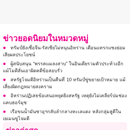
ข่าวยอดนิยมในหมวดหมู่
ทรัมป์ยังเชื่อจีน-รัสเซียไม่หนุนอิหร่าน เตือนแทรกแซงย่อม
เสียผลประโยชน์
ผู้สนับสนุน “พรรคแมลงสาบ” ในอินเดียรวมตัวประท้วงอีก
แม้โมดีลั่นเอาผิดคดีข้อสอบรั่ว
สหรัฐโจมตีอิหร่านเป็นคืนที่ 10 ทรัมป์ขู่ขยายเป้าหมาย แม้
เสี่ยงผิดกฎหมายสงคราม
อิหร่านปฏิเสธข้อเสนอหยุดยิงสหรัฐ เหตุยังไม่เคลียร์ปมช่อง
แคบฮอร์มุซ
เรือขนน้ำมันซาอุฯกลับลำกลางทะเลแดง หลังกลุ่มฮูตีใน
เยเมนขู่โจมตี