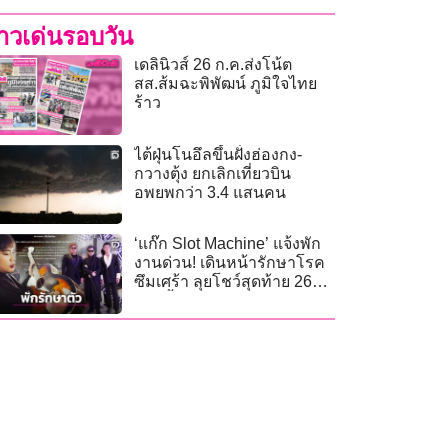
่าวเด่นรอบวัน
เดลินิวส์ 26 ก.ค.ส่งโน้ต
สส.ส้มฉะพิพัฒน์ ภูมิใจไทย
ร้าว
ไต้ฝุ่นโนอึลขึ้นฝั่งฮ่องกง-
กวางตุ้ง ยกเลิกเที่ยวบิน
อพยพกว่า 3.4 แสนคน
‘แก๊ก Slot Machine’ แจ้งพัก
งานด่วน! เดินหน้ารักษาโรค
ซึมเศร้า ลุยโชว์สุดท้าย 26
ก.ค.นี้