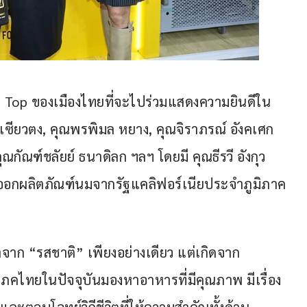
ตัว Top ของเมืองไทยที่จะไปร่วมแสดงความยินดีใน
พี เซียวตง, คุณพรพิมล หยาง, คุณจิราภรณ์ อังคเศก
ณกัณฑ์ชลัยย์ ธนาดิลก ฯลฯ โดยมี คุณธีรวี อังกุว
ออกผลิตภัณฑ์นมจากรัฐแคลิฟอร์เนียประจำภูมิภาค
มาจาก “รสชาติ” เพียงอย่างเดียว แต่เกิดจาก
ิโภคไทยในปัจจุบันมองหาอาหารที่มีคุณภาพ มีเรื่อง
และตอบโจทย์วิถีชีวิตที่ให้ความสำคัญทั้งด้าน