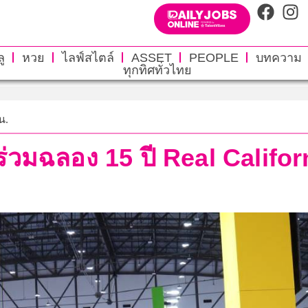
ู
หวย
ไลฟ์สไตล์
ASSET
PEOPLE
บทความ
ทุกทิศทั่วไทย
น.
้า ร่วมฉลอง 15 ปี Real Calif