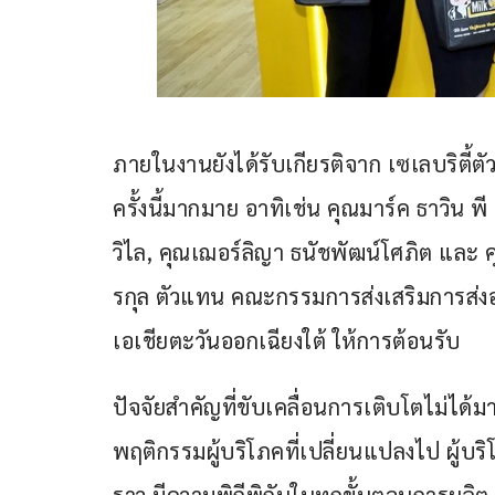
ภายในงานยังได้รับเกียรติจาก เซเลบริตี้
ครั้งนี้มากมาย อาทิเช่น คุณมาร์ค ธาวิน 
วิไล, คุณเฌอร์ลิญา ธนัชพัฒน์โศภิต และ คุ
รกุล ตัวแทน คณะกรรมการส่งเสริมการส่ง
เอเชียตะวันออกเฉียงใต้ ให้การต้อนรับ
ปัจจัยสำคัญที่ขับเคลื่อนการเติบโตไม่ได้
พฤติกรรมผู้บริโภคที่เปลี่ยนแปลงไป ผู้บร
ราว มีความพิถีพิถันในทุกขั้นตอนการผลิต 