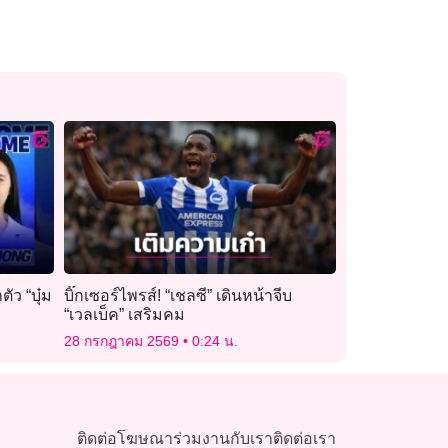
ว “บุ๋ม
บิ๊กเซอร์ไพรส์! “เชลซี” เดินหน้าจีบ
“เวลเบ็ค” เสริมคม
28 กรกฎาคม 2569
0:24 น.
ติดต่อโฆษณา
ร่วมงานกับเรา
ติดต่อเรา