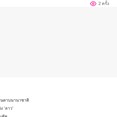
2 ครั้ง
์ฟันดาบนานาชาติ
ิง ‘ลาว’
ยนคัพ