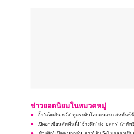
ข่าวยอดนิยมในหมวดหมู่
ตั้ง ‘แจ็คสัน หวัง’ ทูตระดับโลกคนแรก สหพันธ
เปิดอาเซียนคัพคืนนี้! ‘ช้างศึก’ ส่ง ‘ยศกร’ นำทัพย
‘ช้างศึก’ เปิดดุ บุกถล่ม ‘ลาว’ ยับ 5-0 บอลอาเซี