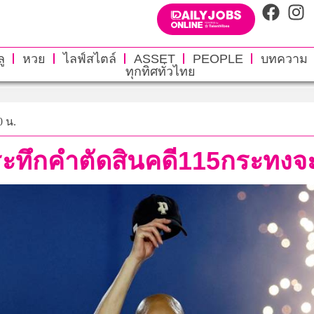
ู
หวย
ไลฟ์สไตล์
ASSET
PEOPLE
บทความ
ทุกทิศทั่วไทย
0 น.
ุ้นระทึกคำตัดสินคดี115กระท