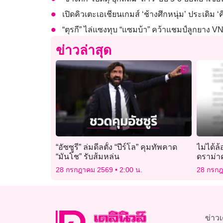
เปิดคิวเตะเอเชียนเกมส์ ‘ช้างศึกหนุ่ม’ ประเดิม ‘คี
“ตุรกี” ไล่แซงทุบ “แซมบ้า” คว้าแชมป์ลูกยาง VN
ข่าวล่าสุด
“อัซซูรี” ล่มดีลตั้ง “ปีร์โล” คุมทัพคาด
ไม่ได้ล
“มันโช” รับส้มหล่น
ดราม่าค
คำถามน
28 กรกฎาคม 2569
2:00 น.
28 กรก
ข่าวเ