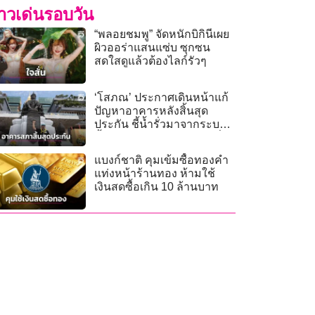
่าวเด่นรอบวัน
“พลอยชมพู” จัดหนักบิกินีเผย
ผิวออร่าแสนแซ่บ ซุกซน
สดใสดูแล้วต้องไลก์รัวๆ
‘โสภณ’ ประกาศเดินหน้าแก้
ปัญหาอาคารหลังสิ้นสุด
ประกัน ชี้น้ำรั่วมาจากระบาย
น้ำฝนไม่ทัน ไม่ใช่หลังคารั่ว
แบงก์ชาติ คุมเข้มซื้อทองคำ
แท่งหน้าร้านทอง ห้ามใช้
เงินสดซื้อเกิน 10 ล้านบาท