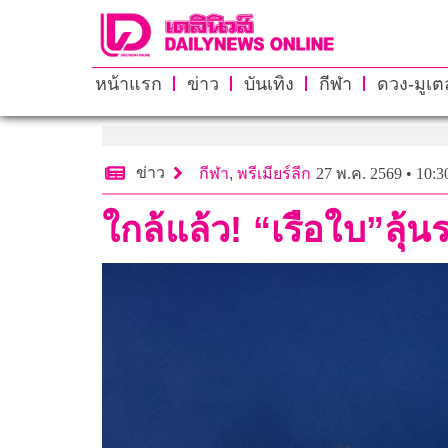
หน้าแรก
ข่าว
บันเทิง
กีฬา
ดวง-มูเตล
ข่าว
กีฬา
,
พรีเมียร์ลีก
27 พ.ค. 2569 • 10:3
ใกล้แล้ว! “เรือใบ”ล