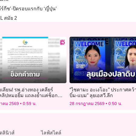
ร์กีซ’-ปิดรอบแรกกับ ‘ญี่ปุ่น’
L สมัย 2
้อเลียน! รพ.อ่างทอง เคลียร์
“ไซตามะ อะเงโอะ” ประกาศคว้าตั
ลิปหมอยิ้ม แถลงย้ำแค่ช็อก
บิ๋ม-แบม” ลุยเอสวี.ลีก
ักข่าว
ฎาคม 2569
0:59 น.
28 กรกฎาคม 2569
0:50 น.
ดลินิวส์
ไลฟ์สไตล์