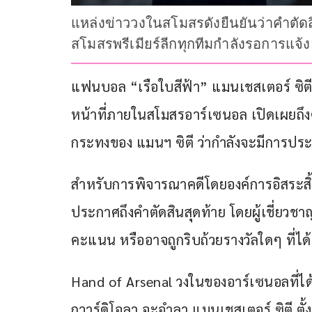
แหล่งข่าววงในสโมสรดังยืนยันว่าคำตัด
สโมสรพรีเมียร์ลีกทุกทีมกำลังรอการแจ้
แฟนบอล “เรือใบสีฟ้า” แมนเชสเตอร์ ซิตี เต
หน้าที่ภายในสโมสรอาร์เซนอล เปิดเผยถึ
กระทงของ แมนฯ ซิตี ว่ากำลังจะมีการประก
สำหรับการพิจารณาคดีโดยองค์การอิสระสิ้น
ประกาศถึงคำตัดสินสุดท้าย โดยผู้เชี่ยวช
คะแนน หรืออาจถูกริบถ้วยรางวัลใดๆ ที่ได้
Hand of Arsenal วงในของอาร์เซนอลที่ได
กวาร์ดิโอลา จะอำลา แมนเชสเตอร์ ซิตี ตั้