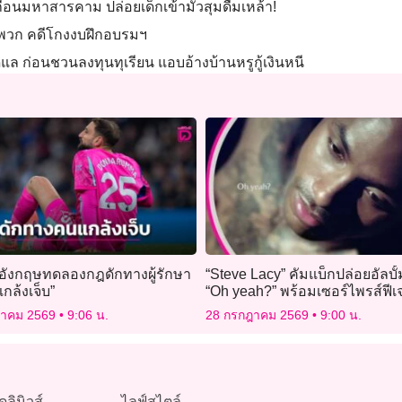
ื่อนมหาสารคาม ปล่อยเด็กเข้ามั่วสุมดื่มเหล้า!
ง-พวก คดีโกงงบฝึกอบรมฯ
แล ก่อนชวนลงทุนทุเรียน แอบอ้างบ้านหรูกู้เงินหนี
อังกฤษทดลองกฎดักทางผู้รักษา
“Steve Lacy” คัมแบ็กปล่อยอัลบั
แกล้งเจ็บ”
“Oh yeah?” พร้อมเซอร์ไพรส์ฟีเ
SZA
ฎาคม 2569
9:06 น.
28 กรกฎาคม 2569
9:00 น.
ดลินิวส์
ไลฟ์สไตล์