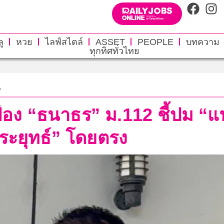
ู
หวย
ไลฟ์สไตล์
ASSET
PEOPLE
บทความ
ทุกทิศทั่วไทย
.
้อง “ธนาธร” ม.112 ชี้ปม “แท
“ประยุทธ์” โดยตรง