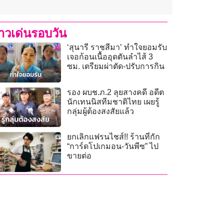
่าวเด่นรอบวัน
‘สุนารี ราชสีมา’ ทำใจยอมรับ
เจอก้อนเนื้ออุดตันลำไส้ 3
ซม. เตรียมผ่าตัด-ปรับการกิน
รอง ผบช.ภ.2 ลุยสางคดี อดีต
นักเทนนิสทีมชาติไทย เผยรู้
กลุ่มผู้ต้องสงสัยแล้ว
ยกเลิกแฟรนไชส์!! ร้านที่กัก
“การ์ดโปเกมอน-วันพีซ” ไป
ขายต่อ