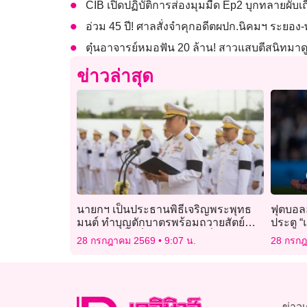
CIB เปิดปฏิบัติการส่องมุมมืด Ep2 บุกทลายผับเถ
อ่วม 45 ปี! ศาลสั่งจำคุกอดีตผปก.นิคมฯ ระยอ
ตุ๋นอาจารย์หมอฟัน 20 ล้าน! สาวแสบตีสนิทมาดู
ข่าวล่าสุด
นายกฯ เป็นประธานพิธีเจริญพระพุทธ
ฟุตบอล
มนต์ ทำบุญตักบาตรพร้อมถวายสัตย์
ประตู “
ปฏิญาณเพื่อเป็นข้าราชการที่ดี และพลัง
28 กรกฎาคม 2569
9:07 น.
28 กรก
ของแผ่นดิน
ข่าวเ