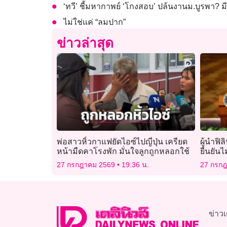
‘ทวี’ ชี้มหากาพย์ ‘โกงสอบ’ ปล้นงานม.บูรพา
ไม่ใช่แค่ “ลมปาก”
ข่าวล่าสุด
พ่อสาวหิ้วกาแฟยัดไอซ์ไปญี่ปุ่น เครียด
ผู้นำฟิ
หน้ามืดคาโรงพัก มั่นใจลูกถูกหลอกใช้
ยืนยันไ
27 กรกฎาคม 2569
19:36 น.
27 กรก
ข่าวเ