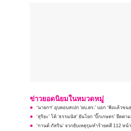
ข่าวยอดนิยมในหมวดหมู่
‘นายกฯ’ อุบตอบสเปก ‘ผบ.ตร.’ บอก ‘ฟังแล้วขนล
‘สุริยะ’ โต้ ‘ธรรมนัส’ ยันโยก ‘บิ๊กเกษตร’ ยึดตา
‘กานต์ ภัสริน’ จวกยับเหตุรุมทำร้ายคดี 112 หน้า