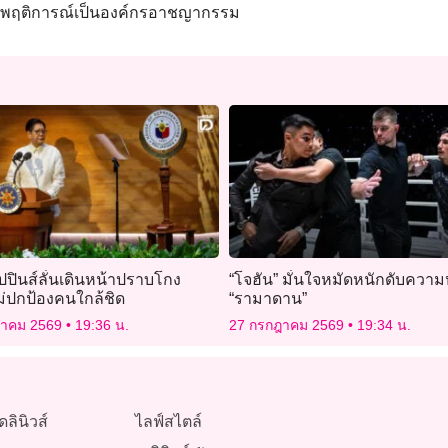
? มีพฤติการณ์เป็นองค์กรอาชญากรรม
ลิปปินส์ลั่นเดินหน้าปราบโกง
“โจฮัน” มั่นใจหมัดหนักดับความ
ม่ปกป้องคนใกล้ชิด
“รามาดาน”
ฎาคม 2569
19:36 น.
27 กรกฎาคม 2569
19:34 น.
ดลินิวส์
ไลฟ์สไตล์