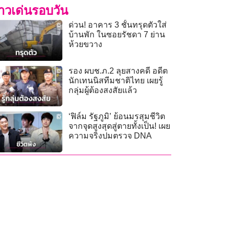
่าวเด่นรอบวัน
ด่วน! อาคาร 3 ชั้นทรุดตัวใส่
บ้านพัก ในซอยรัชดา 7 ย่าน
ห้วยขวาง
รอง ผบช.ภ.2 ลุยสางคดี อดีต
นักเทนนิสทีมชาติไทย เผยรู้
กลุ่มผู้ต้องสงสัยแล้ว
‘ฟิล์ม รัฐภูมิ’ ย้อนมรสุมชีวิต
จากจุดสูงสุดสู่ตายทั้งเป็น! เผย
ความจริงปมตรวจ DNA