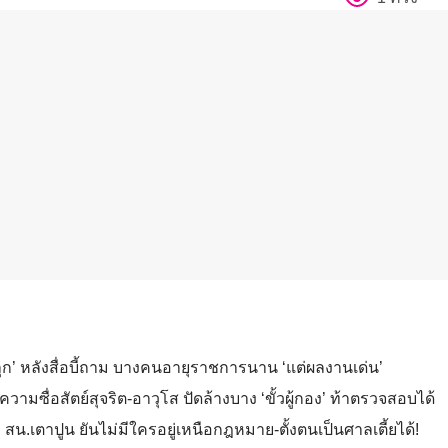
ุก’ หลังสื่อบี้ถาม บางคนอายุราชการนาน ‘แต่ผลงานเด่น’
มความซื่อสัตย์สุจริต-อาวุโส ปัดล้างบาง ‘ขั้วผู้กอง’ ท้าตรวจสอบได้
 สน.เตาปูน ยันไม่มีใครอยู่เหนือกฎหมาย-ตั้งตนเป็นศาลเตี้ยได้!