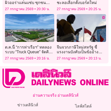
ผิวออร่าแสนแซ่บ ซุกซน
ชะลอเลือกตั้งบอร์ดใหม่
สดใสดูแล้วต้องไลก์รัวๆ
27 กรกฎาคม 2569
20:30 น.
27 กรกฎาคม 2569
20:25 น.
ต.ค.นี้ “การท่าเรือฯ” ทดลอง
จีนจวกภาษีใหม่สหรัฐ ชี้
ระบบ “Truck Queue” จัดคิว
แรงงานบังคับเป็นข้ออ้าง
รถบรรทุก แก้รถติด @แหลม
กีดกันการค้า
27 กรกฎาคม 2569
20:16 น.
27 กรกฎาคม 2569
20:13 น.
ฉบัง
อ่านความจริง อ่านเดลินิวส์
ข่าวเดลินิวส์
ไลฟ์สไตล์