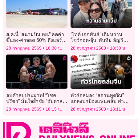
ส.ค.นี้ “สนามบิน ทย.” ลดค่า
‘ไทด์ เอกพันธ์’ เติมหวาน
ขึ้นลง-ค่าจอด 50% ดึงแอร์
โชว์กอด-จุ๊บ ‘ทับทิม อัญริ
ไลน์เปิดเส้นบินใหม่ระหว่าง
นทร์’ สุดละมุนกลาง
28 กรกฎาคม 2569
18:30 น.
28 กรกฎาคม 2569
18:30 น.
ประเทศ
ออสเตรเลีย
ลบคำสบประมาท! “โชค
ทัวร์ถล่มลง “สถานทูตจีน”
ปรีชา” มั่นใจย้ำชัย “อับดาล
แถลงปกป้องแฟนคลับ ทำคน
ลาห์” พิสูจน์ไม่ใช่แค่ทางผ่าน
ไทยเดือด ถามหามารยาทย้ำ
28 กรกฎาคม 2569
18:15 น.
28 กรกฎาคม 2569
18:11 น.
นี่คืองานซีรีส์เกย์!