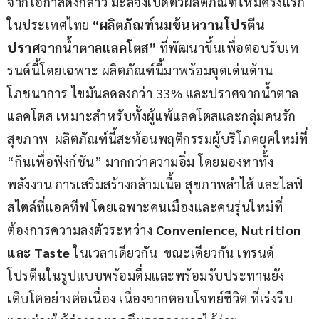
จากโอกาสดังกล่าว มะลิจึงเปิดตัวผลิตภัณฑ์ใหม่ครั้งแรก
ในประเทศไทย 
“
ผลิตภัณฑ์นมข้นหวานโปรตีน
ปราศจากน้ำตาลแลคโตส
”
 ที่พัฒนาขึ้นเพื่อตอบรับเท
รนด์นี้โดยเฉพาะ ผลิตภัณฑ์นี้มาพร้อมจุดเด่นด้าน
โภชนาการ ไขมันลดลงกว่า 33% และปราศจากน้ำตาล
แลคโตส เหมาะสำหรับทั้งผู้แพ้แลคโตสและกลุ่มคนรัก
สุขภาพ  ผลิตภัณฑ์นี้สะท้อนพฤติกรรมผู้บริโภคยุคใหม่ที่ 
“กินเพื่อฟังก์ชัน” มากกว่าความอิ่ม โดยมองหาทั้ง
พลังงาน การเสริมสร้างกล้ามเนื้อ สุขภาพลำไส้ และไลฟ์
สไตล์ที่แอคทีฟ โดยเฉพาะคนเมืองและคนรุ่นใหม่ที่
ต้องการความลงตัวระหว่าง 
Convenience, Nutrition 
และ 
Taste
 ในเวลาเดียวกัน  ขณะเดียวกัน เทรนด์
โปรตีนในรูปแบบพร้อมดื่มและพร้อมรับประทานยัง
เติบโตอย่างต่อเนื่อง เนื่องจากตอบโจทย์ชีวิต ที่เร่งรีบ