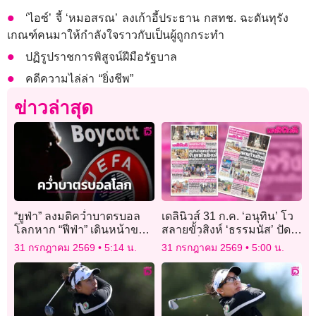
‘ไอซ์’ จี้ ‘หมอสรณ’ ลงเก้าอี้ประธาน กสทช. ฉะดันทุรัง
เกณฑ์คนมาให้กำลังใจราวกับเป็นผู้ถูกกระทำ
ปฏิรูปราชการพิสูจน์ฝีมือรัฐบาล
คดีความไล่ล่า “ยิ่งชีพ”
ข่าวล่าสุด
“ยูฟ่า” ลงมติคว่ำบาตรบอล
เดลินิวส์ 31 ก.ค. ‘อนุทิน’ โว
โลกหาก “ฟีฟ่า” เดินหน้าขาย
สลายขั้วสิงห์ ‘ธรรมนัส’ ปัด
หุ้นให้นักลงทุน
จับมือเพื่อไทยโหวตเชือด
31 กรกฎาคม 2569
5:14 น.
31 กรกฎาคม 2569
5:00 น.
‘หนู’