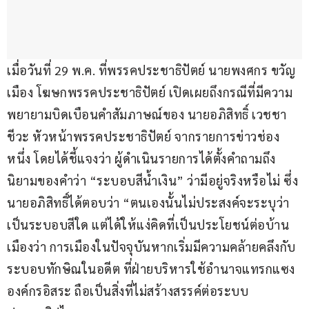
เมื่อวันที่ 29 พ.ค. ที่พรรคประชาธิปัตย์ นายพงศกร ขวัญ
เมือง โฆษกพรรคประชาธิปัตย์ เปิดเผยถึงกรณีที่มีความ
พยายามบิดเบือนคำสัมภาษณ์ของ นายอภิสิทธิ์ เวชชา
ชีวะ หัวหน้าพรรคประชาธิปัตย์ จากรายการข่าวช่อง
หนึ่ง โดยได้ชี้แจงว่า ผู้ดำเนินรายการได้ตั้งคำถามถึง
นิยามของคำว่า “ระบอบสีน้ำเงิน” ว่ามีอยู่จริงหรือไม่ ซึ่ง
นายอภิสิทธิ์ได้ตอบว่า “ตนเองนั้นไม่ประสงค์จะระบุว่า
เป็นระบอบสีใด แต่ได้ให้แง่คิดที่เป็นประโยชน์ต่อบ้าน
เมืองว่า การเมืองในปัจจุบันหากเริ่มมีความคล้ายคลึงกับ
ระบอบทักษิณในอดีต ที่ฝ่ายบริหารใช้อำนาจแทรกแซง
องค์กรอิสระ ถือเป็นสิ่งที่ไม่สร้างสรรค์ต่อระบบ