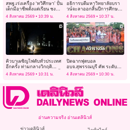
สพฐ.เร่งเครื่อง ‘ทวิศึกษา’ ปั้น
อธิการบดีมหาวิทยาลัยบรา
เด็กมีอาชีพตั้งแต่เรียน ชง
วน์จะลาออกสิ้นปีการศึกษา
ขยายทั่วประเทศ
หลังปะทะกับทรัมป์เรื่องเงิน
4 สิงหาคม 2569
10:39 น.
4 สิงหาคม 2569
10:37 น.
ทุน
คิวบาเผชิญไฟดับทั่วประเทศ
ปิดฉากฟุตบอล
อีกครั้ง ท่ามกลางวิกฤติ
อบจ.สุพรรณบุรี คัพ ระดับ
พลังงานที่ทวีความรุนแรงขึ้น
มัธยมฯ รร.หนองผักนาก คว้า
4 สิงหาคม 2569
10:31 น.
4 สิงหาคม 2569
10:30 น.
แชมป์
อ่านความจริง อ่านเดลินิวส์
ข่าวเดลินิวส์