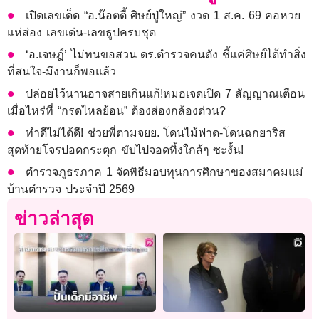
เปิดเลขเด็ด “อ.น๊อตตี้ ศิษย์ปู่ใหญ่” งวด 1 ส.ค. 69 คอหวย
แห่ส่อง เลขเด่น-เลขธูปครบชุด
‘อ.เจษฎ์’ ไม่ทนขอสวน ดร.ตำรวจคนดัง ชี้แค่ศิษย์ได้ทำสิ่ง
ที่สนใจ-มีงานก็พอแล้ว
ปล่อยไว้นานอาจสายเกินแก้!หมอเจดเปิด 7 สัญญาณเตือน
เมื่อไหร่ที่ “กรดไหลย้อน” ต้องส่องกล้องด่วน?
ทำดีไม่ได้ดี! ช่วยพี่ตามจยย. โดนไม้ฟาด-โดนฉกยาริส
สุดท้ายโจรปอดกระตุก ขับไปจอดทิ้งใกล้ๆ ซะงั้น!
ตำรวจภูธรภาค 1 จัดพิธีมอบทุนการศึกษาของสมาคมแม่
บ้านตำรวจ ประจำปี 2569
ข่าวล่าสุด