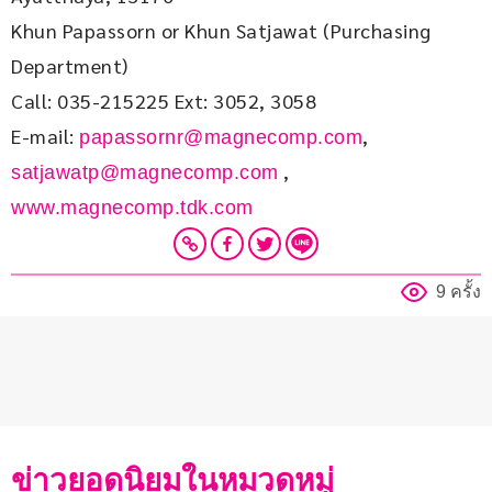
Khun Papassorn or Khun Satjawat (Purchasing 
Department)
Call: 035-215225 Ext: 3052, 3058
E-mail: 
, 
papassornr@magnecomp.com
 , 
satjawatp@magnecomp.com
www.magnecomp.tdk.com
9 ครั้ง
ข่าวยอดนิยมในหมวดหมู่