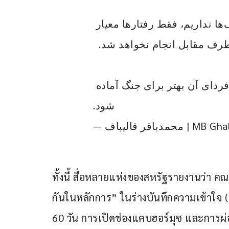
۲- هیچ اعتمادی به تضمین‌ها و حرف‌ها نداریم، فقط رفتارها معیار 
م طرف مقابل انجام نخواهد شد
۳-دای آن بهتر برای جنگ آماده
شود.
— دباقر قالیباف
ทั้งนี้ สื่อหลายแห่งของสหรัฐรายงานว่า
กันในหลักการ” ในร่างบันทึกความเข้าใจ (
60 วัน การเปิดช่องแคบฮอร์มุซ และการ