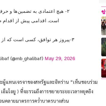
ข
است. اقدامی پیش از اقدا.  
پیروز هر توافق، کسی است که از فر 
محم | MB Ghalibaf (@mb_ghalibaf)
May 29, 2026
 คณะผู้แทนเจรจาของสหรัฐและอิหร่าน “เห็นชอบร่วม
 เอ็มโอยู ) ที่จะรวมถึงการขยายระยะเวลาหยุดยิง 
ผ่อนคลายมาตรการคว่ำบาตรบางส่วน