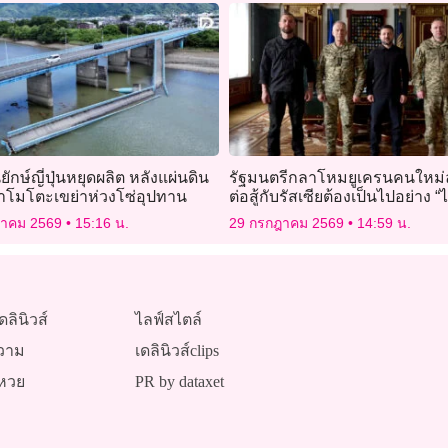
ักษ์ญี่ปุ่นหยุดผลิต หลังแผ่นดิน
รัฐมนตรีกลาโหมยูเครนคนใหม่ล
าโมโตะเขย่าห่วงโซ่อุปทาน
ต่อสู้กับรัสเซียต้องเป็นไปอย่าง “ไ
สมมาตร”
ฎาคม 2569
15:16 น.
29 กรกฎาคม 2569
14:59 น.
ดลินิวส์
ไลฟ์สไตล์
วาม
เดลินิวส์clips
หวย
PR by dataxet