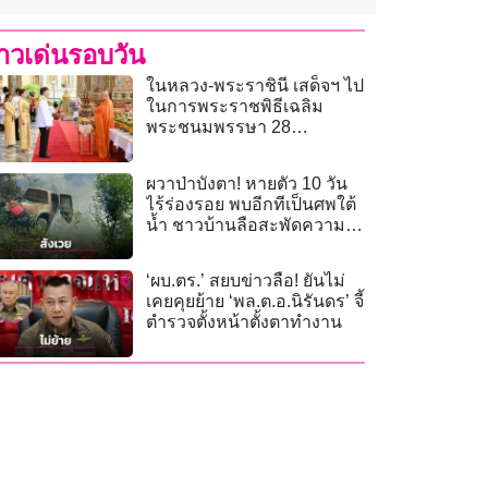
่าวเด่นรอบวัน
ในหลวง-พระราชินี เสด็จฯ ไป
ในการพระราชพิธีเฉลิม
พระชนมพรรษา 28
กรกฎาคม 2569
ผวาป่าบังตา! หายตัว 10 วัน
ไร้ร่องรอย พบอีกทีเป็นศพใต้
น้ำ ชาวบ้านลือสะพัดความ
เร้นลับป่าทุ่งพอก
‘ผบ.ตร.’ สยบข่าวลือ! ยันไม่
เคยคุยย้าย ‘พล.ต.อ.นิรันดร’ จี้
ตำรวจตั้งหน้าตั้งตาทำงาน