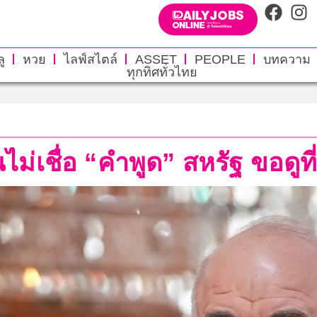
ู
หวย
ไลฟ์สไตล์
ASSET
PEOPLE
บทความ
ทุกทิศทั่วไทย
ไม่เชื่อ “คำพูด” สหรัฐ ขอดู