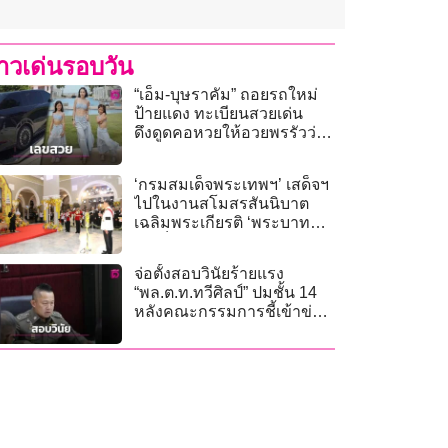
่าวเด่นรอบวัน
“เอ็ม-บุษราคัม” ถอยรถใหม่
ป้ายแดง ทะเบียนสวยเด่น
ดึงดูดคอหวยให้อวยพรรัวว่า
รวย!
‘กรมสมเด็จพระเทพฯ’ เสด็จฯ
ไปในงานสโมสรสันนิบาต
เฉลิมพระเกียรติ ‘พระบาท
สมเด็จพระเจ้าอยู่หัว’
จ่อตั้งสอบวินัยร้ายแรง
“พล.ต.ท.ทวีศิลป์” ปมชั้น 14
หลังคณะกรรมการชี้เข้าข่าย
ผิดจริยธรรม