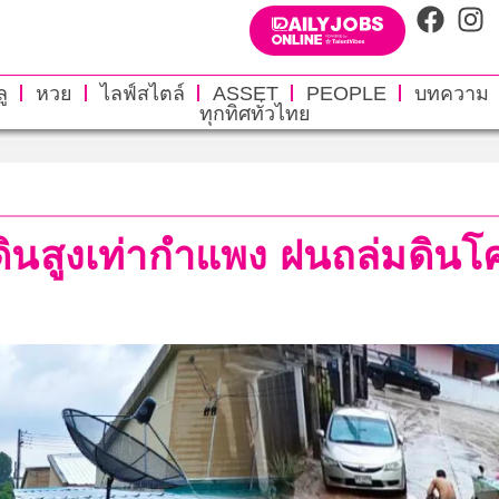
ู
หวย
ไลฟ์สไตล์
ASSET
PEOPLE
บทความ
ทุกทิศทั่วไทย
ินสูงเท่ากำแพง ฝนถล่มดินโค