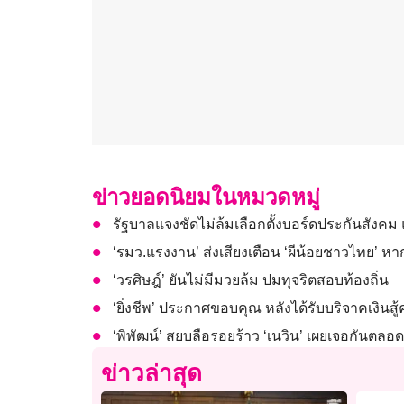
ข่าวยอดนิยมในหมวดหมู่
รัฐบาลแจงชัดไม่ล้มเลือกตั้งบอร์ดประกันสังค
‘รมว.แรงงาน’ ส่งเสียงเตือน ‘ผีน้อยชาวไทย’ หากเ
‘วรศิษฎ์’ ยันไม่มีมวยล้ม ปมทุจริตสอบท้องถิ่น
‘ยิ่งชีพ’ ประกาศขอบคุณ หลังได้รับบริจาคเงินสู
‘พิพัฒน์’ สยบลือรอยร้าว ‘เนวิน’ เผยเจอกันตลอ
ข่าวล่าสุด