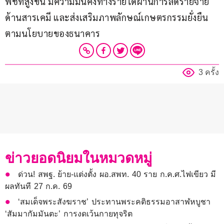
พืชที่สูงขึ้น มีความมั่นคงทางรายได้ผ่านการลดรายจ่าย
ด้านสารเคมี และส่งเสริมภาพลักษณ์เกษตรกรรมยั่งยืน
ตามนโยบายของธนาคาร
3 ครั้ง
ข่าวยอดนิยมในหมวดหมู่
ด่วน! สพฐ. ย้าย-แต่งตั้ง ผอ.สพท. 40 ราย ก.ค.ศ.ไฟเขียว มี
ผลทันที 27 ก.ค. 69
‘สมเด็จพระสังฆราช’ ประทานพระคติธรรมอาสาฬหบูชา
‘สัมมากัมมันตะ’ การงดเว้นกายทุจริต