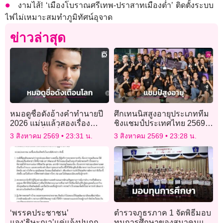
งามไส้! ‘เมืองโบราณศรีเทพ-ปราสาทเมืองต่ำ’ ติดตั้งระบบ
ไฟไม่เหมาะสมทำภูมิทัศน์อุจาด
ข่าวล่าสุด
หมอดูชื่อดังอ้างคำทำนายปี
ศึกเทนนิสสูงอายุประเภททีม
2026 แม่นแล้วสองเรื่อง
ชิงแชมป์ประเทศไทย 2569″
เตือนภัยเรื่องที่สามกำลังก่อ
ทำสถิตินักกีฬาร่วมชิงชัย
3 สิงหาคม 2569
23:31 น.
3 สิงหาคม 2569
23:28 น.
ตัว
สูงสุดเป็นประวัติการณ์
‘พรรคประชาชน’
ตำรวจภูธรภาค 1 จัดพิธีมอบ
แจง‘ธิษะณา’แค่แจ้งปมถูก
ทุนการศึกษาของสมาคมแม่