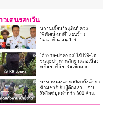
่าวเด่นรอบวัน
หวานเจี๊ยบ ‘อนุทิน’ ควง
‘พิพัฒน์-นาที’ สยบร้าว
‘น.นาที-น.หนู-1 พ’
‘ตำรวจ-ปกครอง’ ใช้ K9-โด
รนลุยป่า หาหลักฐานต่อเนื่อง
คดีสองพี่น้องรัสเซียหาย
ปริศนา
นรข.หนองคายสกัดแก๊งค้ายา
ข้ามชาติ จับผู้ต้องหา 1 ราย
ยึดไอซ์มูลค่ากว่า 300 ล้าน!