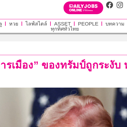
ู
หวย
ไลฟ์สไตล์
ASSET
PEOPLE
บทความ
ทุกทิศทั่วไทย
ารเมือง” ของทรัมป์ถูกระงั