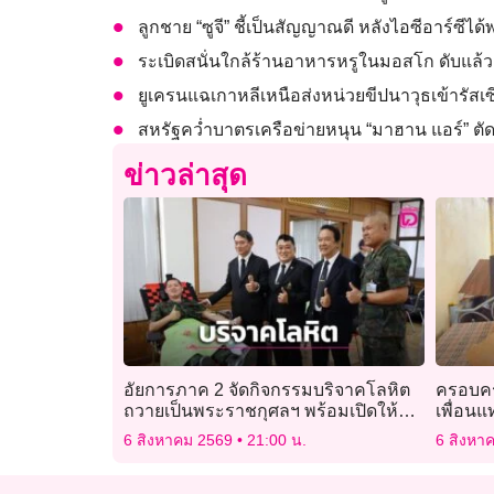
ลูกชาย “ซูจี” ชี้เป็นสัญญาณดี หลังไอซีอาร์ซีไ
ระเบิดสนั่นใกล้ร้านอาหารหรูในมอสโก ดับแล้ว
ยูเครนแฉเกาหลีเหนือส่งหน่วยขีปนาวุธเข้ารัสเซ
สหรัฐคว่ำบาตรเครือข่ายหนุน “มาฮาน แอร์” ตัด
ข่าวล่าสุด
อัยการภาค 2 จัดกิจกรรมบริจาคโลหิต
ครอบคร
ถวายเป็นพระราชกุศลฯ พร้อมเปิดให้
เพื่อนแท
ประชาชนเข้าชมห้องทรงงานของ
ตัว
6 สิงหาคม 2569
21:00 น.
6 สิงหา
พระองค์ภา