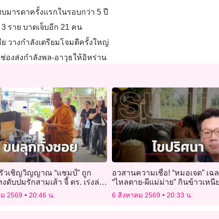
ด้พบมารดาครั้งแรกในรอบกว่า 5 ปี
 3 ราย บาดเจ็บอีก 21 คน
ีย วางกำลังเตรียมโจมตีครั้งใหญ่
ช่องส่งกำลังพล-อาวุธให้อิหร่าน
ัวเชิญวิญญาณ “แชมป์” ถูก
อวสานความเชื่อ! “หมอเจด” เฉล
งดับปมรักสามเส้า จี้ ตร. เร่งล่า
“ไหลตาย-ผีแม่ม่าย” กินข้าวเหนีย
จริงไหม?
คม 2569
20:46 น.
6 สิงหาคม 2569
20:33 น.