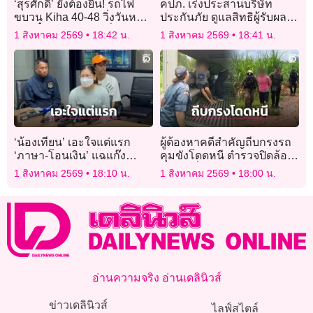
‘สุรศักดิ์’ ยังต้องยืน! รถไฟ
คปภ. เร่งประสานบริษัท
ขบวน Kiha 40-48 วิ่งวันหยุด
ประกันภัย ดูแลสิทธิผู้รับผล
แรกตั๋วแตก คนแห่เที่ยว
ประโยชน์ “ฮลุน โซโล่”
1 สิงหาคม 2569
18:42 น.
1 สิงหาคม 2569
18:41 น.
อยุธยาแน่นโบกี้ หนุนเพิ่ม
ทางลาดรองรับคนนั่งวิลแชร์
‘น้องเทียน’ เอะใจแต่แรก
ผู้ต้องหาคดีสำคัญถีบกรงรถ
‘ภาษา-โอนเงิน’ แฉแก๊ง
คุมขังโดดหนี ตำรวจปิดล้อม
อวตารจ้างส่งพัสดุแบบ
กว่า 3 ชั่วโมงก่อนรวบตัวได้
1 สิงหาคม 2569
18:10 น.
1 สิงหาคม 2569
18:00 น.
กระชั้นชิด
อ่านความจริง อ่านเดลินิวส์
ข่าวเดลินิวส์
ไลฟ์สไตล์