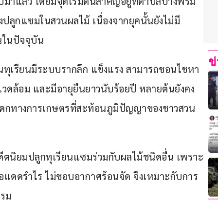
ปีมาแล้ว โดยมีจุดเริ่มต้นสำคัญอยู่ที่ตำบลบางพรม 
ลูกแซมในสวนผลไม้ เนื่องจากยุคนั้นยังไม่มี
ในปัจจุบัน
ข
้นทุเรียนมีระบบรากลึก แข็งแรง สามารถชอนไชหา
ดล้อม และมีอายุยืนยาวนับร้อยปี หลายต้นยังคง
นมรดกทางการเกษตรที่สะท้อนภูมิปัญญาของชาวสวน
ีตนิยมปลูกทุเรียนแซมร่วมกับผลไม้ชนิดอื่น เพราะ
รือแดดรำไร ไม่ชอบอากาศร้อนจัด จึงเหมาะกับการ
พรม