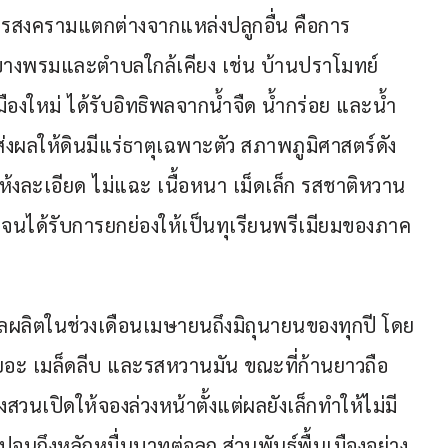
ุทรสงครามแตกต่างจากแหล่งปลูกอื่น คือการ
ำบลบางพรมและตำบลใกล้เคียง เช่น บ้านปราโมทย์ 
องใหม่ ได้รับอิทธิพลจากน้ำจืด น้ำกร่อย และน้ำ
ปี ส่งผลให้ดินมีแร่ธาตุเฉพาะตัว สภาพภูมิศาสตร์ดัง
ห้งละเอียด ไม่แฉะ เนื้อหนา เม็ดเล็ก รสชาติหวาน
 จนได้รับการยกย่องให้เป็นทุเรียนพรีเมียมของภาค
ผลผลิตในช่วงเดือนเมษายนถึงมิถุนายนของทุกปี โดย
อเยอะ เมล็ดลีบ และรสหวานมัน ขณะที่ก้านยาวถือ
งสวนเปิดให้จองล่วงหน้าตั้งแต่ผลยังเล็กทำให้ไม่มี
นถึงหลักหมื่นบาทต่อลูก ส่วนพันธุ์พื้นเมืองอย่าง