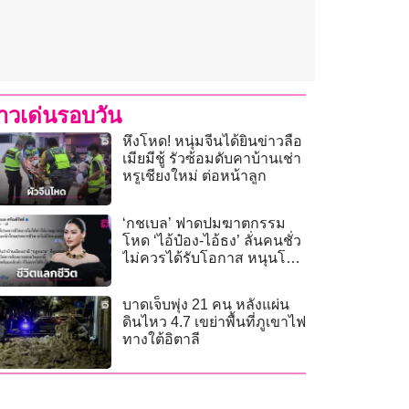
่าวเด่นรอบวัน
หึงโหด! หนุ่มจีนได้ยินข่าวลือ
เมียมีชู้ รัวซ้อมดับคาบ้านเช่า
หรูเชียงใหม่ ต่อหน้าลูก
‘กชเบล’ ฟาดปมฆาตกรรม
โหด ‘ไอ้ป๋อง-ไอ้ธง’ ลั่นคนชั่ว
ไม่ควรได้รับโอกาส หนุนโทษ
ประหารชีวิต!
บาดเจ็บพุ่ง 21 คน หลังแผ่น
ดินไหว 4.7 เขย่าพื้นที่ภูเขาไฟ
ทางใต้อิตาลี