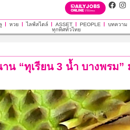
ู
หวย
ไลฟ์สไตล์
ASSET
PEOPLE
บทความ
ทุกทิศทั่วไทย
น “ทุเรียน 3 น้ำ บางพรม” ม