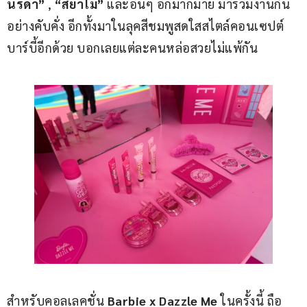
นรดา”
 , 
“สยาโม”
 และอื่นๆ อีกมากมาย มาร่วมงานกัน
อย่างคับคั่ง อีกทั้งมาในลุคสีชมพูสดใสสไตล์คอนเซปต์
บาร์บี้อีกด้วย บอกเลยแต่ละคนหล่อสวยไม่แพ้กัน
สำหรับคอลเลคชั่น 
Barbie x Dazzle Me
 ในครั้งนี้ ถือ