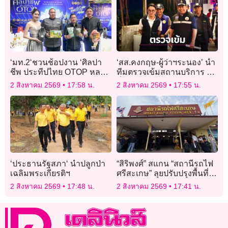
‘มท.2‘ชวนช้อปงาน ‘ศิลปา
‘สส.คงกฤษ-ผู้ว่าฯระนอง’ นำ
ชีพ ประทีปไทย OTOP หลอม
ทีมตรวจเข้มสถานบริการ ขัน
ดวงใจด้วยพระบารมี‘ 8-16
น็อตระบบความปลอดภัยรับ
2 สิงหาคม 2569
17:58 น.
2 สิงหาคม 2569
17:55 น.
ส.ค.นี้ อิมแพ็ค คาดเงินสะพัด
นักท่องเที่ยว
กว่า 770 ล้าน
‘ประธานรัฐสภา‘ นำปลูกป่า
“สิริพงศ์” สแกน “สถานีรถไฟ
เฉลิมพระเกียรติฯ
ศรีสะเกษ” ลุยปรับปรุงพื้นที่-
ภูมิทัศน์ รองรับทางคู่ “ชุม
2 สิงหาคม 2569
17:48 น.
2 สิงหาคม 2569
17:41 น.
ทางถนนจิระ-อุบลฯ”