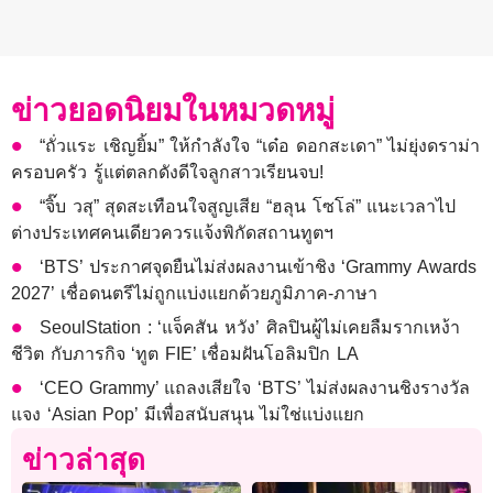
ข่าวยอดนิยมในหมวดหมู่
“ถั่วแระ เชิญยิ้ม” ให้กำลังใจ “เด๋อ ดอกสะเดา” ไม่ยุ่งดราม่า
ครอบครัว รู้แต่ตลกดังดีใจลูกสาวเรียนจบ!
“จิ๊บ วสุ” สุดสะเทือนใจสูญเสีย “ฮลุน โซโล่” แนะเวลาไป
ต่างประเทศคนเดียวควรแจ้งพิกัดสถานทูตฯ
‘BTS’ ประกาศจุดยืนไม่ส่งผลงานเข้าชิง ‘Grammy Awards
2027’ เชื่อดนตรีไม่ถูกแบ่งแยกด้วยภูมิภาค-ภาษา
SeoulStation : ‘แจ็คสัน หวัง’ ศิลปินผู้ไม่เคยลืมรากเหง้า
ชีวิต กับภารกิจ ‘ทูต FIE’ เชื่อมฝันโอลิมปิก LA
‘CEO Grammy’ แถลงเสียใจ ‘BTS’ ไม่ส่งผลงานชิงรางวัล
แจง ‘Asian Pop’ มีเพื่อสนับสนุน ไม่ใช่แบ่งแยก
ข่าวล่าสุด