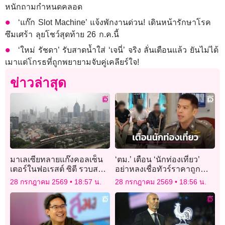
หนักถามกำหนดคลอด
‘แก๊ก Slot Machine’ แจ้งพักงานด่วน! เดินหน้ารักษาโรค
ซึมเศร้า ลุยโชว์สุดท้าย 26 ก.ค.นี้
‘ใหม่ รัชดา’ รับสาดน้ำใส่ ‘เจนี่’ จริง ลั่นเตือนแล้ว ยันไม่ได้
เมาแต่โกรธที่ถูกพยายามจับคู่เคลียร์ใจ!
ข่าวล่าสุด
มาเลเซียทลายแก๊งคอลเซ็น
‘ตม.’ เตือน ‘นักท่องเที่ยว’
เตอร์ในฟอเรสต์ ซิตี รวบส
อย่าหลงเชื่อทัวร์ราคาถูก
แกมเมอร์ 335 คน ส่วนใหญ่
หลังบุกช่วย 3 อินเดีย ถูก
28 กรกฎาคม 2569
18:57 น.
28 กรกฎาคม 2569
18:56 น.
ชาวจีน
ลักพาตัวเรียกค่าไถ่