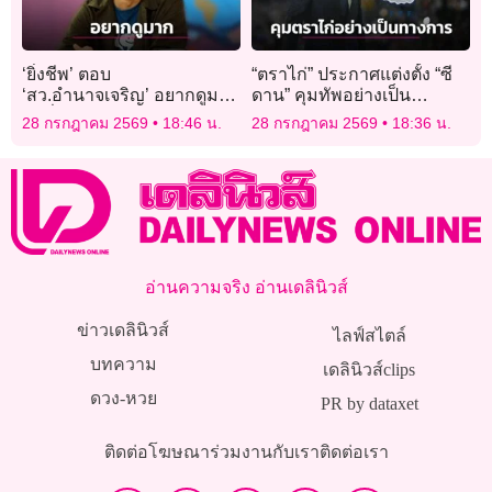
‘ยิ่งชีพ’ ตอบ
“ตราไก่” ประกาศแต่งตั้ง “ซี
‘สว.อำนาจเจริญ’ อยากดูมาก
ดาน” คุมทัพอย่างเป็น
คำสั่ง กกต.ตีตกปมคุณสมบัติ
ทางการยาวยันจบฟุตบอล
28 กรกฎาคม 2569
18:46 น.
28 กรกฎาคม 2569
18:36 น.
แต่มันอยู่ไหน
โลก 2030
อ่านความจริง อ่านเดลินิวส์
ข่าวเดลินิวส์
ไลฟ์สไตล์
บทความ
เดลินิวส์clips
ดวง-หวย
PR by dataxet
ติดต่อโฆษณา
ร่วมงานกับเรา
ติดต่อเรา