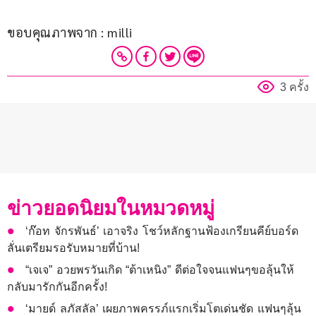
ขอบคุณภาพจาก : milli
3 ครั้ง
ข่าวยอดนิยมในหมวดหมู่
‘ก๊อท จักรพันธ์’ เอาจริง โชว์หลักฐานฟ้องเกรียนคีย์บอร์ด
ลั่นเตรียมรอรับหมายที่บ้าน!
“เจเจ” อวยพรวันเกิด “ต้าเหนิง” ดีต่อใจจนแฟนๆขอลุ้นให้
กลับมารักกันอีกครั้ง!
‘มายด์ ลภัสลัล’ เผยภาพครรภ์แรกเริ่มโตเด่นชัด แฟนๆลุ้น