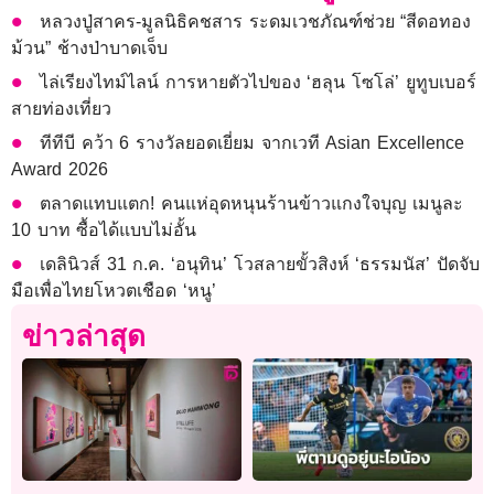
หลวงปู่สาคร-มูลนิธิคชสาร ระดมเวชภัณฑ์ช่วย “สีดอทอง
ม้วน” ช้างป่าบาดเจ็บ
ไล่เรียงไทม์ไลน์ การหายตัวไปของ ‘ฮลุน โซโล่’ ยูทูบเบอร์
สายท่องเที่ยว
ทีทีบี คว้า 6 รางวัลยอดเยี่ยม จากเวที Asian Excellence
Award 2026
ตลาดแทบแตก! คนแห่อุดหนุนร้านข้าวแกงใจบุญ เมนูละ
10 บาท ซื้อได้แบบไม่อั้น
เดลินิวส์ 31 ก.ค. ‘อนุทิน’ โวสลายขั้วสิงห์ ‘ธรรมนัส’ ปัดจับ
มือเพื่อไทยโหวตเชือด ‘หนู’
ข่าวล่าสุด