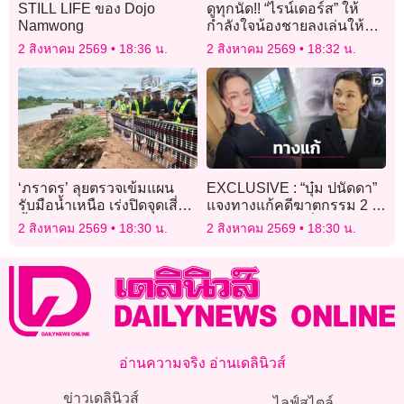
STILL LIFE ของ Dojo
ดูทุกนัด!! “ไรน์เดอร์ส” ให้
Namwong
กำลังใจน้องชายลงเล่นให้
“อินโดนีเซีย” ศึกอาเซียนคัพ
2 สิงหาคม 2569
18:36 น.
2 สิงหาคม 2569
18:32 น.
‘ภราดร’ ลุยตรวจเข้มแผน
EXCLUSIVE : “บุ๋ม ปนัดดา”
รับมือน้ำเหนือ เร่งปิดจุดเสี่ยง
แจงทางแก้คดีฆาตกรรม 2 พี่
น้ำท่วม จ.สิงห์บุรี
น้องชาวรัสเซีย เริ่มต้นด้วย
2 สิงหาคม 2569
18:30 น.
2 สิงหาคม 2569
18:30 น.
เงื่อนไขของเวลาก่อน!
อ่านความจริง อ่านเดลินิวส์
ข่าวเดลินิวส์
ไลฟ์สไตล์