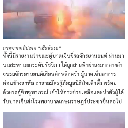
ภาพจากคลิปเพจ “เฮียขับรถ”
ทั้งนี้มีรายงานว่าขณะผู้บาดเจ็บขี่รถจักรยานยนต์ ผ่านมา
บนสะพานยกระดับรัชวิภา ได้ถูกสายฟ้าผ่าลงมากลางลำ
จนรถจักรยานยนต์เสียหลักพลิกคว่ำ ผู้บาดเจ็บอาการ
ค่อนข้างสาหัส อาสาสมัครกู้ภัยมูลนิธิป่อเต็กตึ๊ง พร้อม
ด้วยรถกู้ชีพจุฬาภรณ์ เข้าให้การช่วยเหลือและนำตัวผู้ได้
รับบาดเจ็บส่งโรงพยาบาลเกษมราษฎร์ประชาชื่นต่อไป