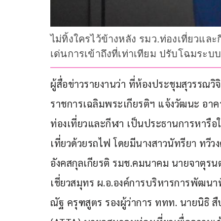
ไม่ทิ้งใครไว้ข้างหลัง รมว.ท่องเที่ยว
เด่นการเข้าถึงที่เท่าเทียม ปรับโฉมระบบ
ผู้สื่อข่าวรายงานว่า ที่ห้องประชุมสุวรรณว
ราชการเฉลิมพระเกียรติฯ แจ้งวัฒนะ อาคาร
ท่องเที่ยวและกีฬา เป็นประธานการหารื
เที่ยวด้วยรถไฟ โดยมีนางสาวนัทรียา ทวีวง
อังคสกุลเกียรติ รมช.คมนาคม นายจาตุรนต์ 
เชี่ยวสมุทร ผ.อ.องค์การบริหารการพัฒนาพื้
ณัฐ ครุฑสูตร รองผู้ว่าการ ททท. นายนิธิ ส