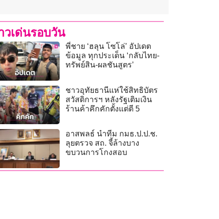
่าวเด่นรอบวัน
พี่ชาย ‘ฮลุน โซโล่’ อัปเดต
ข้อมูล ทุกประเด็น ‘กลับไทย-
ทรัพย์สิน-ผลชันสูตร’
ชาวอุทัยธานีแห่ใช้สิทธิบัตร
สวัสดิการฯ หลังรัฐเติมเงิน
ร้านค้าคึกคักตั้งแต่ตี 5
อาสพลธ์ นำทีม กมธ.ป.ป.ช.
ลุยตรวจ สถ. จี้ล้างบาง
ขบวนการโกงสอบ