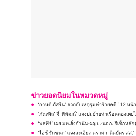
ข่าวยอดนิยมในหมวดหมู่
‘กานต์ ภัสริน’ จวกยับเหตุรุมทำร้ายคดี 112 หน้า
‘ภัณฑิล’ จี้ ‘พิพัฒน์’ แจงปมย้ายท่าเรือคลอ
‘พลพีร์’ เผย มท.สั่งกำนัน-ผญบ.-นอภ. รีเช็กห
‘ไอซ์ รักชนก’ แจงละเอียด ดราม่า ‘ติดบัตร สส.