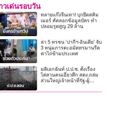
่าวเด่นรอบวัน
ทลายแก๊งจีนเทา! บุกยึดสคิม
เมอร์ คัดลอกข้อมูลบัตร ทำ
ปลอมรูดสูญ 29 ล้าน
ล่า 5 ทรชน ‘ปากีฯ-อินเดีย’ จับ
3 หนุ่มภารตะอมัดทรมานรีด
ค่าไถ่ข้ามประเทศ
มติเอกฉันท์ ป.ป.ช. ตั้งเรื่อง
ไต่สวนคนเอี่ยวตึก สตง.ถล่ม
ส่วนใหญ่เจ้าหน้าที่รัฐ-ผู้
บริหาร สตง.