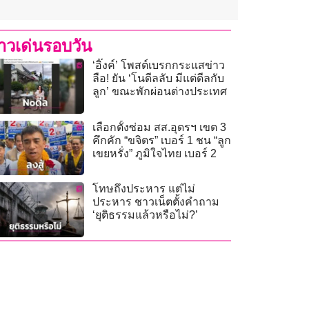
่าวเด่นรอบวัน
‘อิ๊งค์’ โพสต์เบรกกระแสข่าว
ลือ! ยัน ‘โนดีลลับ มีแต่ดีลกับ
ลูก’ ขณะพักผ่อนต่างประเทศ
เลือกตั้งซ่อม สส.อุดรฯ เขต 3
คึกคัก “ขจิตร” เบอร์ 1 ชน “ลูก
เขยหรั่ง” ภูมิใจไทย เบอร์ 2
โทษถึงประหาร แต่ไม่
ประหาร ชาวเน็ตตั้งคำถาม
‘ยุติธรรมแล้วหรือไม่?’