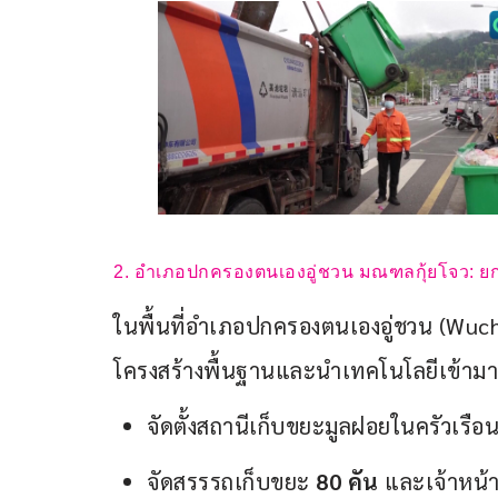
2. อำเภอปกครองตนเองอู่ชวน มณฑลกุ้ยโจว: ยกร
ในพื้นที่อำเภอปกครองตนเองอู่ชวน (Wuch
โครงสร้างพื้นฐานและนำเทคโนโลยีเข้ามาปรั
จัดตั้งสถานีเก็บขยะมูลฝอยในครัวเรื
จัดสรรรถเก็บขยะ
80 คัน
และเจ้าหน้า