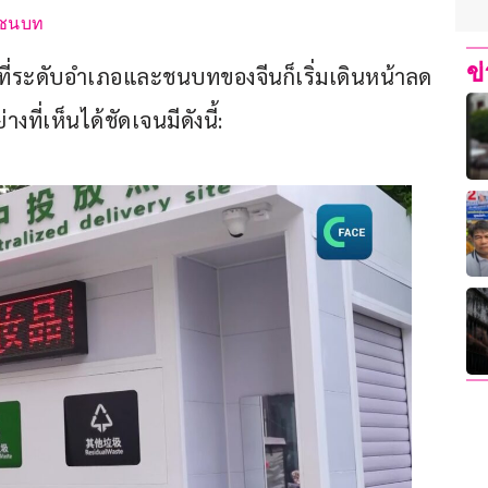
่ชนบท
ข
้นที่ระดับอำเภอและชนบทของจีนก็เริ่มเดินหน้าลด
ที่เห็นได้ชัดเจนมีดังนี้: