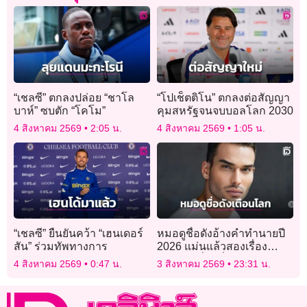
“เชลซี” ตกลงปล่อย “ชาโล
“โปเช็ตติโน” ตกลงต่อสัญญา
บาห์” ซบตัก “โคโม”
คุมสหรัฐจนจบบอลโลก 2030
4 สิงหาคม 2569
2:05 น.
4 สิงหาคม 2569
1:05 น.
“เชลซี” ยืนยันคว้า “เฮนเดอร์
หมอดูชื่อดังอ้างคำทำนายปี
สัน” ร่วมทัพทางการ
2026 แม่นแล้วสองเรื่อง
เตือนภัยเรื่องที่สามกำลังก่อ
4 สิงหาคม 2569
0:47 น.
3 สิงหาคม 2569
23:31 น.
ตัว