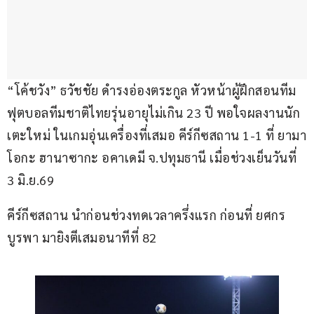
“โค้ชวัง” ธวัชชัย ดำรงอ่องตระกูล หัวหน้าผู้ฝึกสอนทีม
ฟุตบอลทีมชาติไทยรุ่นอายุไม่เกิน 23 ปี พอใจผลงานนัก
เตะใหม่ ในเกมอุ่นเครื่องที่เสมอ คีร์กีซสถาน 1-1 ที่ ยามา
โอกะ ฮานาซากะ อคาเดมี จ.ปทุมธานี เมื่อช่วงเย็นวันที่ 
3 มิ.ย.69
คีร์กีซสถาน นำก่อนช่วงทดเวลาครึ่งแรก ก่อนที่ ยศกร 
บูรพา มายิงตีเสมอนาทีที่ 82