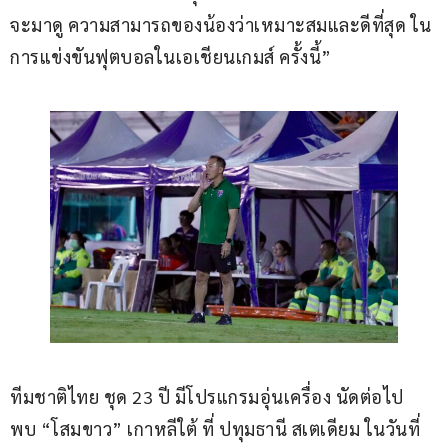
จะมาดู ความสามารถของน้องว่าเหมาะสมและดีที่สุด ใน
การแข่งขันฟุตบอลในเอเชียนเกมส์ ครั้งนี้”
ทีมชาติไทย ชุด 23 ปี มีโปรแกรมอุ่นเครื่อง นัดต่อไป 
พบ “โสมขาว” เกาหลีใต้ ที่ ปทุมธานี สเตเดียม ในวันที่ 