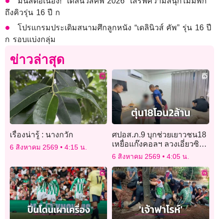
มันส์ต่อเนื่อง! “เดลินิวส์คัพ 2026” เสิร์ฟความสนุกไม่มีพัก
ถึงคิวรุ่น 16 ปี ก
โปรแกรมประเดิมสนามศึกลูกหนัง “เดลินิวส์ คัพ” รุ่น 16 ปี
ก รอบแบ่งกลุ่ม
ข่าวล่าสุด
เรื่องน่ารู้ : นางกวัก
ศปอส.ภ.9 บุกช่วยเยาวชน18
เหยื่อแก๊งคอลฯ ลวงเอี่ยวซิมผี
6 สิงหาคม 2569
4:15 น.
หลอกโอน 2 ล้าน
6 สิงหาคม 2569
4:05 น.