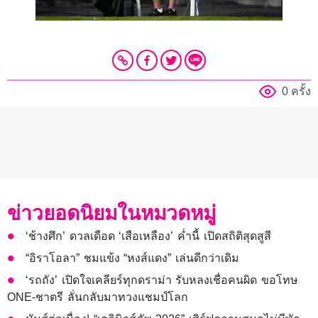
0 ครั้ง
ข่าวยอดนิยมในหมวดหมู่
‘ช้างศึก’ ดวลเดือด ‘เสือเหลือง’ ค่ำนี้ เปิดสถิติสุดสูสี
“อิราโอลา” ชมแข้ง “หงส์แดง” เล่นดีกว่าเดิม
‘รถถัง’ เปิดใจเคลียร์ทุกดราม่า รับหลงเชื่อคนผิด ขอโทษ
ONE-ชาตรี ลั่นกลับมาทวงแชมป์โลก