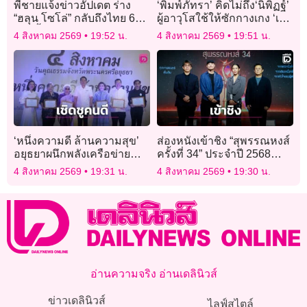
พี่ชายแจ้งข่าวอัปเดต ร่าง
‘พิมพ์ภัทรา’ คิดไม่ถึง‘นิพิฏฐ์’
“ฮลุน โซโล่” กลับถึงไทย 6
ผู้อาวุโสใช้ให้ซักกางเกง ‘เน
ส.ค.นี้ สถานทูตเร่งจอร์เจียส่ง
วิน’
4 สิงหาคม 2569
19:52 น.
4 สิงหาคม 2569
19:51 น.
ผลชันสูตร
‘หนึ่งความดี ล้านความสุข’
ส่องหนังเข้าชิง “สุพรรณหงส์
อยุธยาผนึกพลังเครือข่าย
ครั้งที่ 34” ประจำปี 2568
คุณธรรม เชิดชูคนดี จุด
หนังหลากหลายแนว-นัก
4 สิงหาคม 2569
19:31 น.
4 สิงหาคม 2569
19:30 น.
ประกายสังคมแห่งการแบ่ง
แสดงหน้าใหม่พาเหรดแจ้ง
ปัน
เกิด
อ่านความจริง อ่านเดลินิวส์
ข่าวเดลินิวส์
ไลฟ์สไตล์