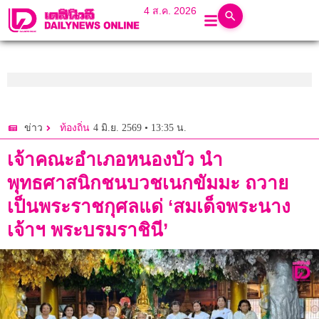
4 ส.ค. 2026
4 มิ.ย. 2569 • 13:35 น.
ข่าว
ท้องถิ่น
เจ้าคณะอำเภอหนองบัว นำ
พุทธศาสนิกชนบวชเนกขัมมะ ถวาย
เป็นพระราชกุศลแด่ ‘สมเด็จพระนาง
เจ้าฯ พระบรมราชินี’